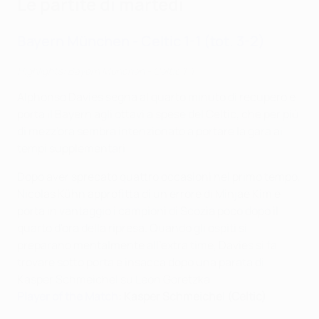
Le partite di martedì
Bayern München - Celtic 1-1 (tot. 3-2)
Highlights: Bayern München - Celtic 1-1
Alphonso Davies segna al quarto minuto di recupero e
porta il Bayern agli ottavi a spese del Celtic, che per più
di mezz'ora sembra intenzionato a portare la gara ai
tempi supplementari.
Dopo aver sprecato quattro occasioni nel primo tempo,
Nicolas Kühn approfitta di un errore di Minjae Kim e
porta in vantaggio i campioni di Scozia poco dopo il
quarto d'ora della ripresa. Quando gli ospiti si
preparano mentalmente all'extra time, Davies si fa
trovare sotto porta e insacca dopo una parata di
Kasper Schmeichel su Leon Goretzka.
Player of the Match
: Kasper Schmeichel (Celtic)