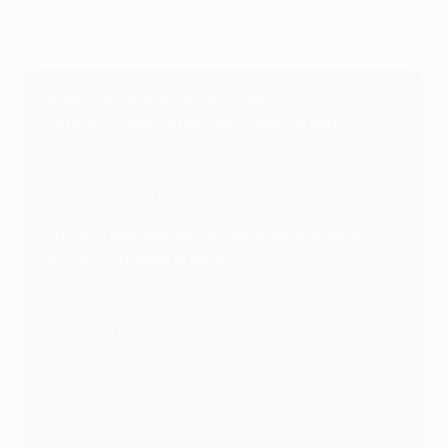
Qualificate agli ottavi di finale
Prime otto fase campionato (teste di serie)
Arsenal (ENG), Aston Villa (ENG), Atleti (ESP),
Barcelona (ESP), Inter (ITA), Leverkusen (GER),
Lille (FRA), Liverpool (ENG)
Vincitrici spareggi per la fase a eliminazione
diretta (non teste di serie)
B. Dortmund (GER), Bayern München (GER),
Benfica (POR), Club Brugge (BEL), Feyenoord
(NED), Paris (FRA), PSV (NED), Real Madrid (ESP)
Il sorteggio degli ottavi di finale, dei quarti di finale
e delle semifinali sarà trasmesso in diretta
streaming su UEFA.com venerdì 21 febbraio alle
12:00 CET
.