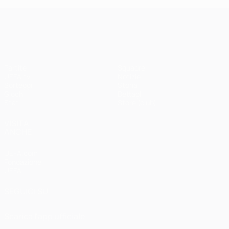
UEFA Champions League
Partite
Squadre
UEFA.tv
Notizie
Sorteggi
Storia
Giochi
Dettagli
Stat.
Store (club)
VISITA
ANCHE
UEFA.com
Fondazione
UEFA
SEGUICI SU
Scarica l'app ufficiale