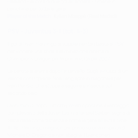
Haaland - autore di due gol all'andata - rimane in
panchina per tutta la gara.
Player of the Match
: Kylian Mbappé (Real Madrid)
PSV - Juventus 3-1 (tot. 4-3)
Il gol di Ryan Flamingo ai supplementari basta al PSV
per vincere una sfida a eliminazione diretta di
Champions League per la prima volta dal 2007.
La partita si anima dopo l'intervallo. Sugli sviluppi di un
veloce contropiede, Noa Lang apre in diagonale per
Ivan Perišić, che stoppa a seguire e insacca sul
secondo palo.
Dieci minuti dopo, Timothy Weah ripristina il vantaggio
complessivo della Juventus, ma Ismael Saibari segna di
testa dalla corta distanza e porta la gara all'extra time.
Al 98', Flamingo reagisce per primo su una respinta di
Michele Di Gregorio e non sbaglia. I bianconeri