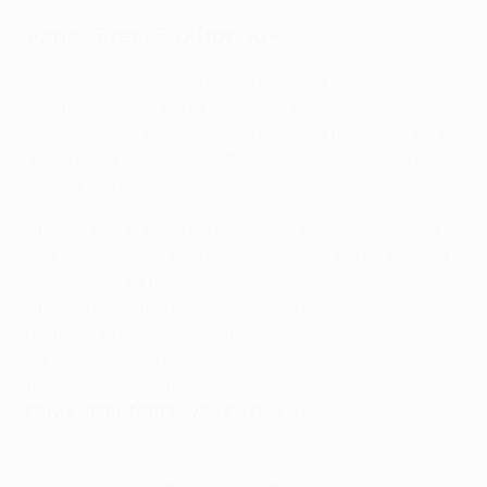
Paris - Brest 7-0 (tot. 10-0)
Il Paris travolge il Brest con la seconda vittoria
complessiva più ampia nella storia della UEFA
Champions League e diventa anche la prima squadra
ad andare a segno con sette marcatori diversi in una
sola partita.
Il primo a segnare è Bradley Barcola, mentre Khvicha
Kvaratskhelia sigla il suo primo gol europeo con la sua
nuova squadra prima dell'intervallo. Il terzo di Vitinha è
il primo dei quattro gol che arrivano in soli 18 minuti –
gli altri sono di Désiré Doué, Nuno Mendes e Gonçalo
Ramos – poi il subentrato Senny Mayulu fissa il
punteggio nel finale.
Player of the Match
: Vitinha (Paris)