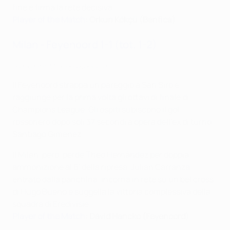
fine e firma la rete decisiva.
Player of the Match
: Orkun Kökçü (Benfica)
Milan - Feyenoord 1-1 (tot. 1-2)
Highlights: Milan - Feyenoord 1-1
Il Feyenoord strappa un pareggio a San Siro e
raggiunge per la prima volta gli ottavi di finale di
Champions League. Gli ospiti subiscono il gol
rossonero dopo soli 37 secondi a opera dell'ex di turno
Santiago Giménez.
Il Milan, però, perde Theo Hernández per doppia
ammonizione al 6' della ripresa. Julián Carranza,
entrato dalla panchina, incorna in rete su un bel cross
di Hugo Bueno e suggella la vittoria complessiva della
squadra di Eredivisie.
Player of the Match
: Dávid Hancko (Feyenoord)