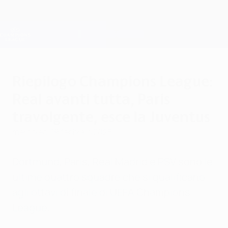
Passa
al
contenuto
Champions League Ufficiale
Scarica
principale
Risultati e Fantasy live
UEFA Champions League
Riepilogo Champions League:
Real avanti tutta, Paris
travolgente, esce la Juventus
mercoledì 19 febbraio 2025
Dortmund, Paris, Real Madrid e PSV sono le
ultime quattro squadre che si qualificano
agli ottavi di finale di UEFA Champions
League.