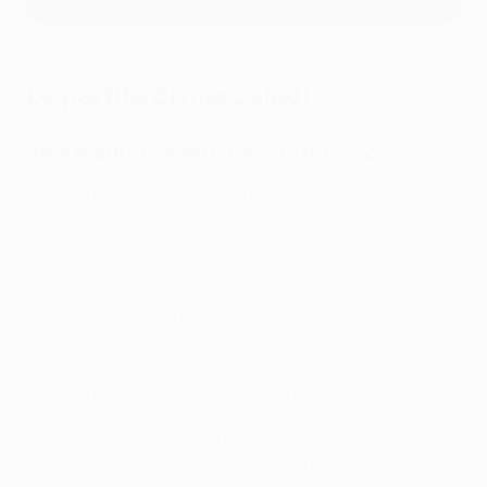
Le partite di mercoledì
Real Madrid - Man City 3-1 (tot. 3-2)
La terza tripletta di Kylian Mbappé in Champions
League suggella la qualificazione dei campioni in
carica in grande stile.
Al 4', Mbappé apre le marcature con un pallonetto di
prima intenzione su un passaggio lungo di Raúl
Asencio, poi mostra altrettante abilità in occasione del
raddoppio subito dopo la mezz'ora e completa la sua
tripletta personale con un rasoterra al 61'.
Dopo un legno colpito da Omar Marmoush, il City
accorcia con Nico González nel recupero. Erling