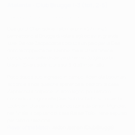
Atalanta - Club Brugge 1-3 (tot. 2-5)
Highlights: Atalanta - Club Brugge 1-3
Due gol di Chemsdine Talbi nei primi 27 minuti
permettono al Brugge di volare agli ottavi in grande
stile. Davide Zappacosta colpisce un palo per la Dea
dopo la doppietta del 19enne, ma la straordinaria
conclusione dalla distanza di Ferran Jutglà porta i
Blauw-Zwart addirittura sul 3-0 all'intervallo.
Poco dopo il suo ingresso in campo, Ademola Lookman
accorcia e ridà qualche speranza ai padroni di casa.
Zappacosta colpisce un altro legno, poi l'arbitro
concede un rigore alla Dea. Sul dischetto si presenta
Lookman, che però si fa ipnotizzare da Simon Mignolet.
Nel finale, il capitano di casa Rafael Tolói viene espulso
per fallo di reazione.
Player of the Match
: Ardon Jashari (Club Brugge)