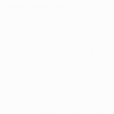
Benfica - Monaco 3-3 (tot. 4-3)
Highlights: Benfica - Monaco 3-3
Un gol nel finale di Orkun Kökçü consente al Benfica di
accedere agli ottavi 16 e chiude la rocambolesca gara
di Lisbona.
La rete di Kerem Aktürkoğlu a metà del primo tempo
porta i padroni di casa sull'1-0, ma Takumi Minamino ed
Eliesse Ben Seghir rispondo a cavallo dell'intervallo e
portano il risultato complessivo in parità.
Un rigore trasformato da Vangelis Pavlidis riporta la
formazione portoghese in vantaggio, ma il subentrato
George Ilenikhena segna per il Monaco un minuto dopo
il suo ingresso in campo.
Con l'avvicinarsi dei supplementari, Kökçü sbuca su un
cross di Alvaro Carreras a poco più di dieci minuti dalla