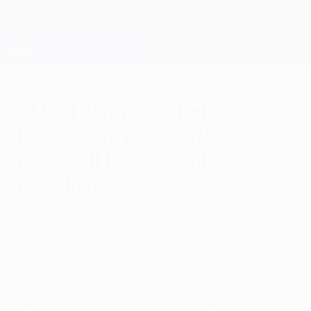
Passa
al
contenuto
Champions League Ufficiale
Scarica
principale
Risultati e Fantasy live
UEFA Champions League
Ottavi di finale, Chelsea -
LOSC: dove guardarla,
probabili formazioni e
modifiche alle rose
martedì 22 febbraio 2022
Quando si gioca? Dove guardarla? Quali
sono le probabili formazioni? La guida
completa alla gara di andata degli ottavi di
UEFA Champions League tra Chelsea e