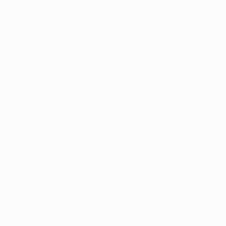
competizioni a eliminazione diretta. Qualificata in
finale di Coppa di Lega e agli ottavi di FA Cup, a inizio
febbraio ha battuto l' Al Hilal e il Palmeiras
aggiudicandosi la Coppa del Mondo FIFA per club per la
prima volta. I gol sono stati il problema dei campioni in
carica di Champions League, ma se Tuchel riuscirà ad
avere continuità da Romelu Lukaku, allora i Blues
hanno le carte in regola per riconfermarsi anche in
questa edizione .
Ian Holyman, reporter LOSC
I tifosi del LOSC saranno sollevati che la squadra abbia
ritrovato la forma dopo un avvio di stagione
complicato. C'è però qualche preoccupazione su
Jonathan David in fase realizzativa. Dopo aver segnato
tre gol nella fase a gironi, il nazionale canadese non
segna da prima di Natale. Il LOSC bisogno della sua
brillantezza per avere una chance.