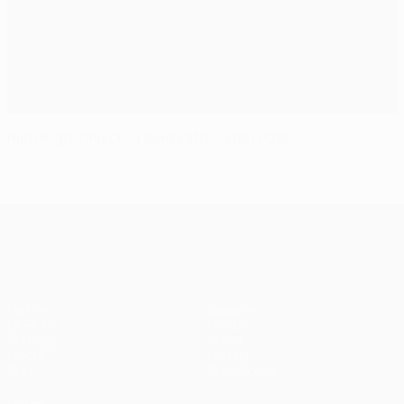
Riepilogo: finisce la lunga attesa del LOSC
UEFA Champions League
Partite
Squadre
UEFA.tv
Notizie
Sorteggi
Storia
Giochi
Dettagli
Stat.
Store (club)