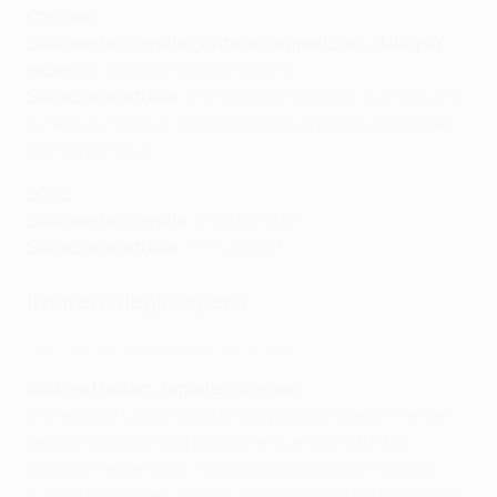
Chelsea
Dalla sesta giornata (tutte le competizioni, dalla più
recente)
: VVVVVPSVVVPPVVPPV
Situazione attuale
: 3° in Premier League, quinto turno
di FA Cup, finale di Coppa di Lega, vincitore Coppa del
Mondo per club
LOSC
Dalla sesta giornata
: PSSVPPVVP
Situazione attuale
: 11° in Ligue 1
Il parere degli esperti
Tutti i gol del Chelsea nella fase a gironi
Andrew Haslam, reporter Chelsea
Il Chelsea è uscito dalle prime posizioni della Premier
League dopo cinque pareggi e due sconfitte tra
dicembre e gennaio. Tuttavia la squadra di Thomas
Tuchel ha proseguito la sua marcia inarrestabile nelle