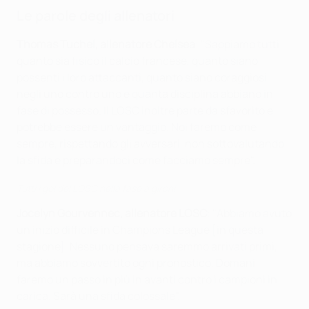
Le parole degli allenatori
Thomas Tuchel, allenatore Chelsea
: "Sappiamo tutti
quanto sia fisico il calcio francese, quanto siano
possenti i loro attaccanti, quanto siano coraggiosi
negli uno contro uno e quanta disciplina abbiano in
fase di possesso. Il LOSC inoltre parte da sfavorito e
potrebbe essere un vantaggio. Noi faremo come
sempre, rispettando gli avversari, non sottovalutando
la sfida e preparandoci come facciamo sempre".
Tutti i gol del LOSC nella fase a gironi
Jocelyn Gourvennec, allenatore LOSC
: "Abbiamo avuto
un inizio difficile in Champions League [in questa
stagione]. Nessuno pensava saremmo arrivati primi,
ma abbiamo sovvertito ogni pronostico. Domani
faremo un passo in più in avanti contro i campioni in
carica. Sarà una sfida colossale".