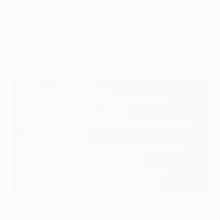
LOSC.
Chelsea - LOSC: testa testa
Chelsea e LOSC si affrontano all'andata degli ottavi di
finale di UEFA Champions League martedì 22 febbraio.
Chelsea - LOSC in breve
Quando
: martedì 22 febbraio (21:00 CET)
Dove
: Stamford Bridge, Londra
Cosa
: andata ottavi di UEFA Champions League
(
ritorno 16 marzo
)
Chi
: Chelsea (secondo classificato Gruppo H) -
LOSC (primo classificato Gruppo G)
Come seguirla
:
clicca qui per la marcia di
avvicinamento e la copertura in diretta