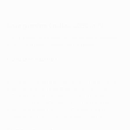
Dove guardare Chelsea-LOSC in TV
Clicca qui per informazioni sui canali che trasmettono
la UEFA Champions League nel tuo paese
.
Cosa devi sapere?
La storia del Chelsea nella fase a gironi
Anche se il Chelsea è arrivato secondo nel girone, la
qualificazione è stata piuttosto semplice, con tre
vittorie su tre e zero gol subiti in casa. Il Lille, per
contro, ha dovuto attendere l'ultima giornata per
qualificarsi grazie a un 3-1 sul Wolfsburg, dopo
l'importante 2-1 sul Siviglia alla quarta giornata.