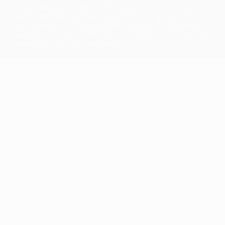
La parola UEFA, il logo UEFA e tutti i marchi che si riferiscono a
competizioni UEFA, sono marchi registrati e/o copyright della UEFA.
Tali marchi non possono essere utilizzati in nessun modo per scopi
commerciali. L'utilizzo di UEFA.com sta a significare l'accettazione
dei Termini e Condizioni e delle Norme sulla Privacy.