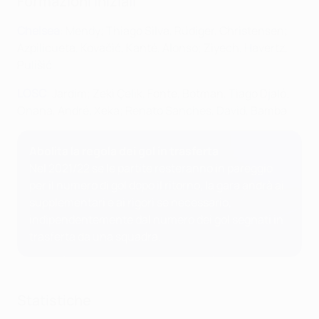
Formazioni iniziali
Chelsea
: Mendy; Thiago Silva, Rüdiger, Christensen;
Azpilicueta, Kovačić, Kanté, Alonso; Ziyech, Havertz,
Pulišić
LOSC
: Jardim; Zeki Çelik, Fonte, Botman, Tiago Djaló;
Onana, André, Xeka; Renato Sanches, David, Bamba
Abolita la regola dei gol in trasferta
Nel 2021/22 se le partite resteranno in pareggio
per il numero di gol dopo il ritorno, la gara andrà ai
supplementari e ai rigori se necessario,
indipendentemente dal numero dei gol segnati in
trasferta da una squadra.
Statistiche