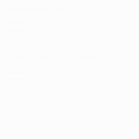
Modifiche alle rose
Chelsea
Entrate
: Kenedy
Uscite
: Lewis Baker
LOSC
Entrate
: Hatem Ben Arfa, Domagoj Bradarić, Edon
Zhegrova
Uscite
: Jonathan Ikoné, Rocco Ascone, Reinildo
Mandava, Cheikh Niasse, Yusuf Yazıcı
© 1998-2026 UEFA. All rights reserved.
Ultimo aggiornamento: martedì 22 febbraio 2022