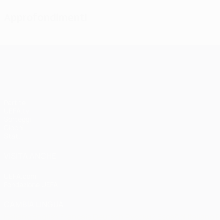
Approfondimenti
UEFA Champions League
Partite
UEFA.tv
Sorteggi
Giochi
Stat.
VISITA ANCHE
UEFA.com
Fondazione UEFA
CAMBIA LINGUA
Italiano
English
Français
Deutsch
Русский
Español
Italiano
P