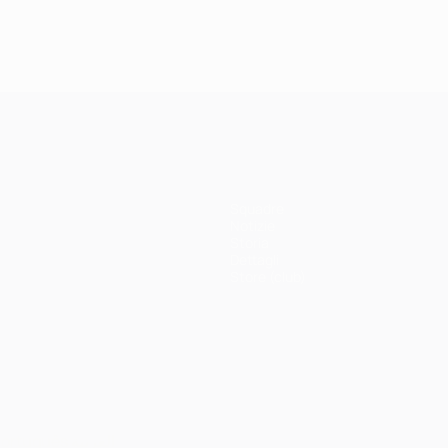
Squadre
Notizie
Storia
Dettagli
Store (club)
ortuguês
العربية