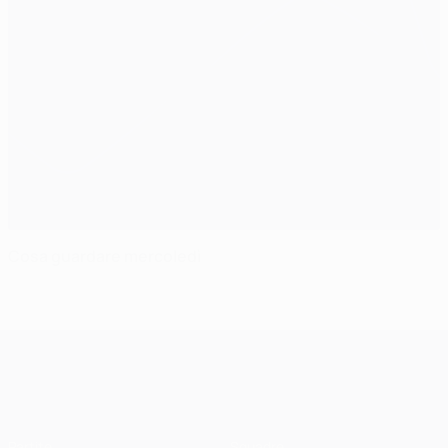
Cosa guardare mercoledì
UEFA Champions League
Partite
Squadre