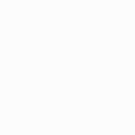
Entrate
: Kenedy
Uscite
: Lewis Baker
Inter
Entrate
: Felipe Caicedo, Robin Gosens
Uscite
: Aleksandar Kolarov, Stefano Sensi
Juventus
Entrate
: Luca Pellegrini, Dušan Vlahović, Denis Zakaria
Uscite
: Rodrigo Bentancur, Dejan Kulusevski, Aaron
Ramsey
Liverpool
Entrate
: Luis Díaz
Uscite
: Nathaniel Phillips
Gioca a Predictor Champions League!