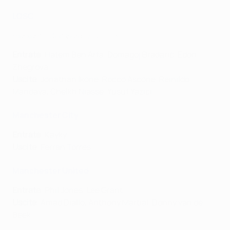
LOSC
Highlights: Wolfsburg - LOSC 1-3
Entrate
: Hatem Ben Arfa, Domagoj Bradarić, Edon
Zhegrova
Uscite
: Jonathan Ikoné, Rocco Ascone, Reinildo
Mandava, Cheikh Niasse, Yusuf Yazıcı
Manchester City
Entrate
: Kayky
Uscite
: Ferran Torres
Manchester United
Entrate
: Phil Jones, Lee Grant
Uscite
: Amad Diallo, Anthony Martial, Donny van de
Beek