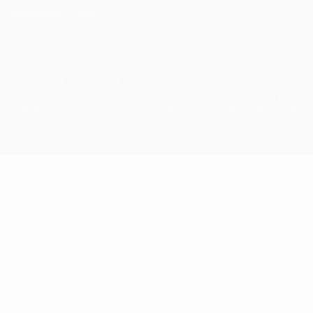
Impostazioni Privacy
© 1998-2026 UEFA. Tutti i diritti riservati
La parola UEFA, il logo UEFA e tutti i marchi che si riferiscono a
competizioni UEFA, sono marchi registrati e/o copyright della UEFA.
Tali marchi non possono essere utilizzati in nessun modo per scopi
commerciali. L'utilizzo di UEFA.com sta a significare l'accettazione
dei Termini e Condizioni e delle Norme sulla Privacy.