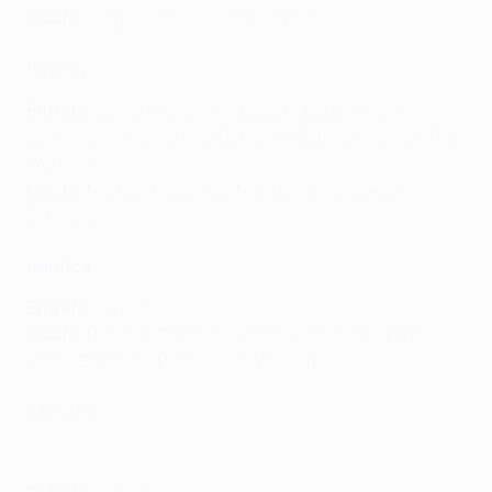
Uscite
: Sergio Camus, Kieran Trippier
Bayern
Entrate
: Jamal Musiala**, Lucas Copado, Arijon
Ibrahimovic*, Johannes Schenk*, Gabriel Vidović*, Paul
Wanner*
Uscite
: Mickaël Cuisance, Manuel Kainz, Lukas
Schneller
Benfica
Entrate
: Gil Dias
Uscite
: Ronaldo Camará, Gedson Fernandes, Ferro,
Pedro Ganchas, Pizzi, Lucas Verissimo
Chelsea
Highlights: Chelsea - Juventus 4-0