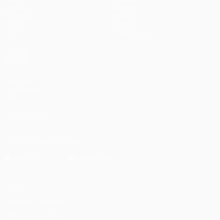
UEFA.tv
Notizie
Sorteggi
Storia
Giochi
Dettagli
Stat.
Store (club)
VISITA
ANCHE
UEFA.com
Fondazione
UEFA
SEGUICI SU
Scarica l'app ufficiale
Privacy
Termini e condizioni
Politica sui cookie