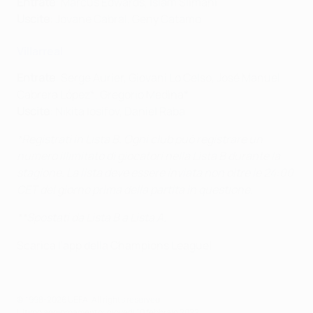
Entrate
: Marcus Edwards, Islam Slimani
Uscite
: Jovane Cabral, Geny Catamo
Villarreal
Entrate
: Serge Aurier, Giovani Lo Celso, José Manuel
Cabrera López*, Gregorio Medina*
Uscite
: Nikita Iosifov, Daniel Raba
*Registrati in Lista B. Ogni club può registrare un
numero illimitato di giocatori nella Lista B durante la
stagione. La lista deve essere inviata non oltre le 24:00
CET del giorno prima della partita in questione.
**Spostati da Lista B a Lista A.
Scarica l'app della Champions League!
© 1998-2026 UEFA. All rights reserved.
Ultimo aggiornamento: giovedì 10 febbraio 2022