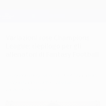
Passa
al
contenuto
Champions League Ufficiale
Scarica
principale
Risultati e Fantasy live
UEFA Champions League
Variazioni rose Champions
League: riepilogo per gli
allenatori di Fantasy Football
giovedì 10 febbraio 2022
Le squadre degli ottavi di UEFA Champions
League hanno confermato tutte le
variazioni alle rose.