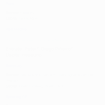
Paris
Entrate
: nessuno
Uscite
: Teddy Alloh
Real Madrid
Tutti i gol del Real Madrid nella fase a gironi
Entrate
: Peter*, Diego Piñeiro*
Uscite
: nessuno
Salzburg
Entrate
: Sékou Koïta, Samson Tijani, Ignace Van Der
Brempt
Uscite
: Kilian Ludewig, Bryan Okoh
Sporting CP