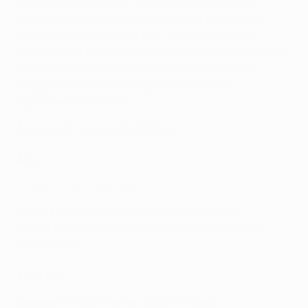
Trascorsa la scadenza, UEFA.com riepiloga tutti i
giocatori in entrata e in uscita. Clicca sui club per
visualizzare la rosa completa. Ricorda: i giocatori
possono aver già disputato qualsiasi competizione con
un altro club, anche tra quelli ancora in gara.
Per
maggiori informazioni, leggi l'Articolo 46 del
regolamento ufficiale
.
Aggiorna la tua squadra Fantasy!
Ajax
Highlights: Ajax - Sporting CP 4-2
Entrate
: Brian Brobbey*, Mohamed Ihattaren
Uscite
: Max De Waal, Terrence Douglas, Giovanni,
David Neres
Atlético
Entrate
: Reinildo Mandava, Daniel Wass