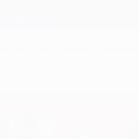
nchen: dove guardarla, probabili
ni e le ultime notizie in vista del ritorno dei qua