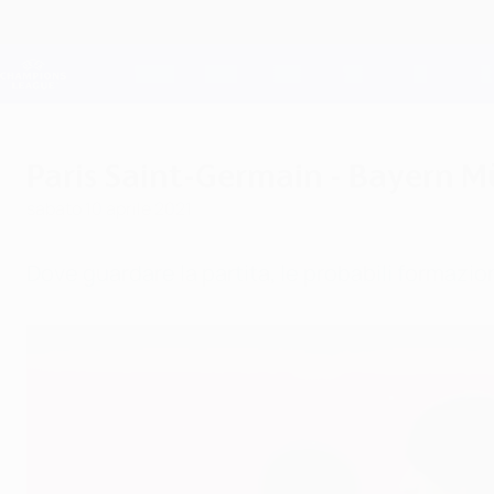
Passa
al
contenuto
Champions League Ufficiale
principale
Risultati e Fantasy live
UEFA Champions League
Paris Saint-Germain - Bayern Mü
sabato 10 aprile 2021
Dove guardare la partita, le probabili formazio