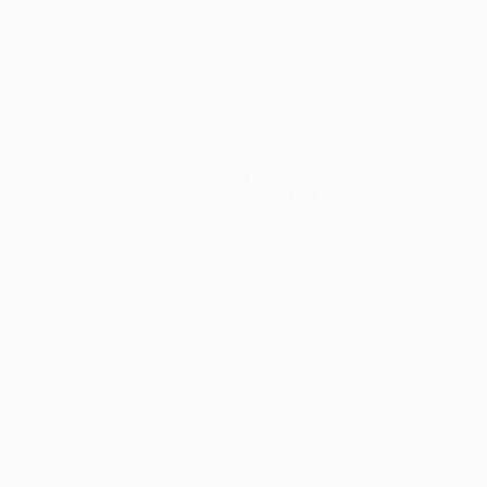
Squadre
Notizie
Storia
Dettagli
Store (club)