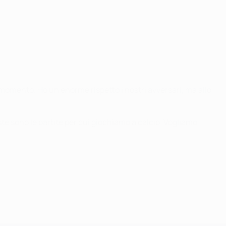
 momento. Ho un enorme rispetto i nostri avversari, ma allo
e sono le partite per cui giochiamo a calcio. Vogliamo