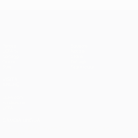
UEFA Champions League
Partite
Squadre
UEFA.tv
Notizie
Sorteggi
Storia
Giochi
Dettagli
Stat.
Store (club)
VISITA
ANCHE
UEFA.com
Fondazione
UEFA
CAMBIA LINGUA
Italiano
English
Français
Deutsch
Русский
Español
Italiano
Português
العربية