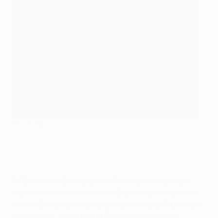
Getty Images
All’Estádio do Sport Lisboa e Benfica, la sfida inizia
subito con i fuochi di artificio. Dopo una deviazione di
Jérôme Boateng sul tentato assist di Sergi Roberto per
Lionel Messi, i campioni di Germania passano in