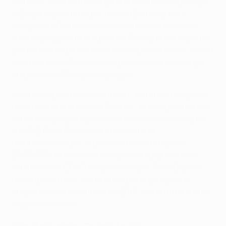
Pistolero” Suárez trova il gol che restituisce speranza
al Barça, dopo una super finta su Boateng. Ma i
campioni di Germania sono incontenibili. Kimmich,
sulla super giocata di Alphonso Davies, firma il quinto
gol, poi partecipa alla festa anche Lewandowski, che fa
centro di testa. Per il bomber polacco è il 14esimo gol
stagionale in Champions League.
Non basta, perché l’ex Coutinho - entrato a un quarto
d’ora dalla fine al posto di Gnabry - trova il gol altre due
volte nello spazio di pochi minuti e chiude il risultato
sull’8-2. Per il Barcellona è una disfatta,
un’umiliazione: per la prima volta dalla stagione
2006/2007 non ci sarà una squadra spagnola nelle
semifinali di UEFA Champions League. Per il Bayern
una super vittoria, molto simile per proporzioni e
strapotere alla semifinale del 2013, che entra di diritto
negli almanacchi.