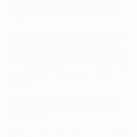
vantaggio. Müller duetta con Robert Lewandowski e
non dà scampo a Marc-André ter Stegen, trovando il
varco giusto.
Sono trascorsi quattro minuti, ma i Blaugrana riescono
a pareggiare grazie a un clamoroso autogol di David
Alaba, che colpisce male il pallone e non dà scampo al
suo portiere Manuel Neuer. Il Bayern però è in serata di
grazia, anche se Luis Suárez si divora il vantaggio a tu
per tu con il portiere avversario e Messi colpisce il palo
con un cross a giro in area che non trova nessuna
correzione.
Il primo tempo si chiude però 4-1 con i gol in rapida
successione di Ivan Perišić, Serge Gnabry e ancora
Müller, che trova la zampata vincente sul cross basso
di Joshua Kimmich.
Nella ripresa, dopo l’ingresso di Antoine Griezmann, “El