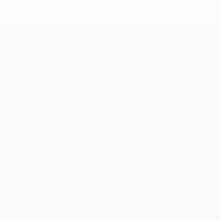
UEFA Champions League
Partite
Squadre
UEFA.tv
Notizie
Sorteggi
Storia
Giochi
Dettagli
Stat.
Store (club)
VISITA
ANCHE
UEFA.com
Fondazione
UEFA
SEGUICI SU