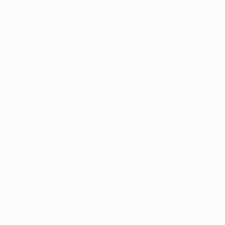
Man of the match: Thomas Müller
Scopri tutti i Man of the Macht ufficiali della UEFA
Champions League
.
Formazioni
Barcelona:
Ter Stegen; Semedo, Piqué, Lenglet, Alba;
De Jong, Busquets (Fati 70'), Roberto (Griezmann 46');
Vidal; Messi, Suárez
Bayern:
: Neuer; Kimmich, Boateng (Süle 76'), Alaba,
Davies (Hernández 84'); Thiago, Goretzka (Tolisso 84');
Gnabry (Coutinho 75'), Müller, Perišić (Coman 67');
Lewandowski
© 1998-2026 UEFA. All rights reserved.
Ultimo aggiornamento: venerdì 14 agosto 2020