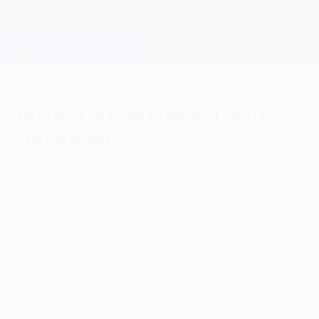
Passa
al
contenuto
Champions League Ufficiale
Scarica
principale
Risultati e Fantasy live
UEFA Champions League
Bayern schiacciasassi, è in
semifinale
venerdì 14 agosto 2020
A Lisbona, i campioni di Germania battono il
Barcellona con un incredibile 8-2 e
conquistano la semifinale, dove sfideranno
la vincente di Manchester City-Lione:
doppiette per Müller e l’ex Coutinho.