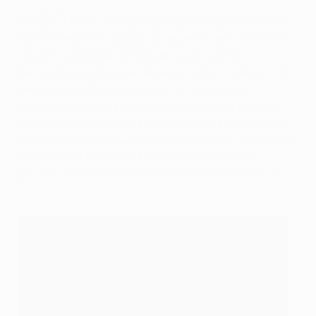
Highlights: Barcelona 2-8 Bayern
Il Bayern Monaco conquista d’autorità la semifinale di
UEFA Champions League, la seconda nelle ultime tre
stagioni. A Lisbona, la sfida dei quarti contro il
Barcellona è praticamente senza storia: i campioni di
Germania si affermano con un incredibile 8-2,
trascinati dalle doppiette di Thomas Müller e dell’ex
Coutinho, e ora attendono la vincente di Manchester
City-Lione. Per la squadra guidata da Hans-Dieter Flick,
che nel 2020 ha vinto 23 delle 24 partite ufficiali
giocate, si tratta del 19esimo successo consecutivo.