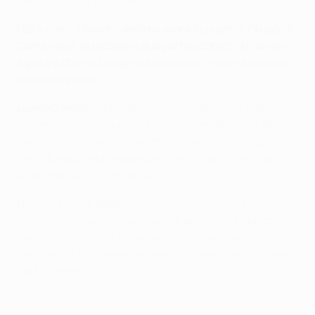
creo occasioni per gli altri.
UEFA.com: il Bayern sembra avere in pugno il Gruppo F.
Come valuti le prossime due partite contro l'Arsenal
–
squadra che ha bisogno di vincere e che ama tenere il
possesso palla
?
Lewandowski:
aspettiamo questo doppio confronto,
l'Arsenal è comunque un avversario molto forte. Non
hanno ancora raccolto punti in Champions League e
sono dunque alla disperata ricerca di punti, già dalla
prossima gara contro di noi.
Non sarà facile batterli. A volte è più semplice
affrontare squadre che amano il palleggio, rispetto a
quelle che giocano in maniera prettamente difensiva.
Sarà una sfida interessante ma io spero che a vincere
sarà il Bayern.