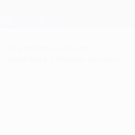
Passa
al
contenuto
Champions League Ufficiale
Scarica
principale
Risultati e Fantasy live
UEFA Champions League
Lewandowski sui gol,
Guardiola e Bayern-Arsenal
lunedì 19 ottobre 2015
Robert Lewandowski parla della sua
incredibile media-gol e del perché non ci
badi così tanto, del suo desiderio di
migliorarsi e della doppia sfida con
l'Arsenal.