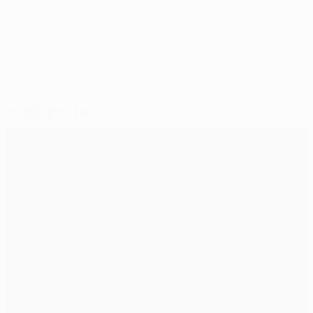
© 1998-2026 UEFA. All rights reserved.
Ultimo aggiornamento: lunedì 19 ottobre 2015
Scelti per te