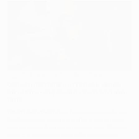
Lewandowski sui gol, Guardiola e Bayern-Arsenal
©UEFA.com
UEFA.com: in tanti ti hanno chiesto del tuo attuale
stato di forma – c'è qualcosa che ancora non è stato
detto?
Robert Lewandowski:
fa parte del lavoro della stampa.
A volte devo ripetermi, ma io preferirei solo tornare a
casa per concentrarmi sulla prossima sfida. Mi rendo
conto che ancora se ne parli molto, ma io cerco di