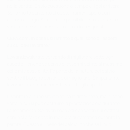
nella partita. È solo questione di tempo e il gol arriverà.
Sono molto contento di questi numeri, spero duri
ancora a lungo. So che è un possibile e sto lavorando
sodo, come ho sempre fatto, proprio per questo.
UEFA.com: in cosa usi l'istinto e quali sono gli aspetti
su cui devi lavorare?
Lewandowski:
sto cercando di migliorare sotto ogni
aspetto – anche se penso di essermi spinto al massimo
delle mie possibilità. Fa parte della natura del calcio
sentire il bisogno continuo di migliorare. È importante
lavorare sistematicamente su tutti gli aspetti.
L'istinto in alcune situazioni fa la differenza, ma ci sono
volte in cui si può costruire la prestazione già durante
l'allenamento. Se lavori sodo e ti concentri sui dettagli,
cominci a fare cose in maniera automatica durante le
partite. Questo è il bello del calcio. Anche se il mio