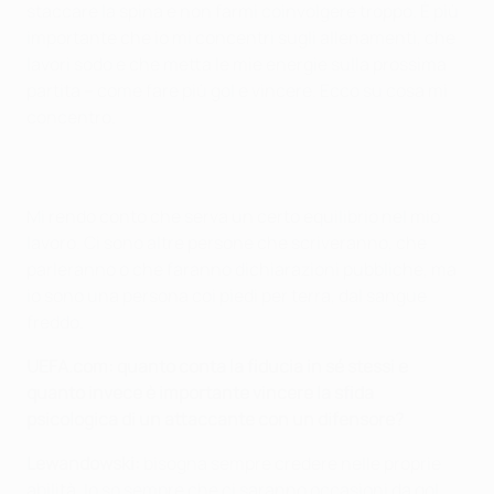
staccare la spina e non farmi coinvolgere troppo. È più
importante che io mi concentri sugli allenamenti, che
lavori sodo e che metta le mie energie sulla prossima
partita – come fare più gol e vincere. Ecco su cosa mi
concentro.
Mi rendo conto che serva un certo equilibrio nel mio
lavoro. Ci sono altre persone che scriveranno, che
parleranno o che faranno dichiarazioni pubbliche, ma
io sono una persona coi piedi per terra, dal sangue
freddo.
UEFA.com: quanto conta la fiducia in sé stessi e
quanto invece è importante vincere la sfida
psicologica di un attaccante con un difensore?
Lewandowski:
bisogna sempre credere nelle proprie
abilità. Io so sempre che ci saranno occasioni da gol