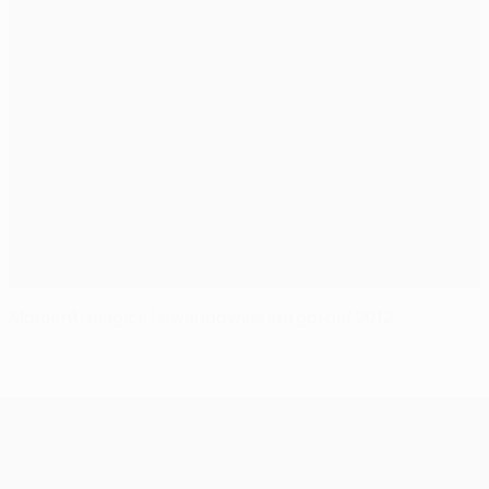
Momenti magici: Lewandowski sul gol del 2012
UEFA Champions League