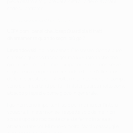
piede destro è migliore del sinistro, io devo lavorare
sodo su entrambi.
Lewandowski: il mio Magic Moment
UEFA.com: pensi che Josep Guardiola ti tratti
diversamente quando segni più gol?
Lewandowski:
no, non penso. È lo stesso. Sono sicuro
sia felice quando faccio gol, ma lui vuole anche che
giochi bene e aiuti i miei compagni. So che non serve
segnare in ogni partita per rendere felice l'allenatore
delle mie prestazioni. A volte i miei movimenti in campo
sono più importanti per lui. Il mister guarda molto come
attacco gli spazi e come gioco in generale.
I gol non sono importanti solo per me ma per l'intera
squadra. Il mister non se li aspetta solo da me. Non
sono il tipo di attaccante che sta fermo in area in
attesa di fare gol. Mi muovo molto, faccio passaggi e