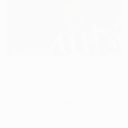
Juventus - Monaco, storia della partita
©Getty Images
La Juventus ospita l'AS Monaco FC nell'andata dei
quarti di finale di UEFA Champions League cercando di
accedere alla semifinale per la prima volta in oltre un
decennio.
• I campioni d'Italia hanno raggiunto questa
fase
battendo il Borussia Dortmund con un
complessivo 5-1
, mentre il
Monaco ha superato
l'Arsenal FC per la regola dei gol in trasferta
dopo un