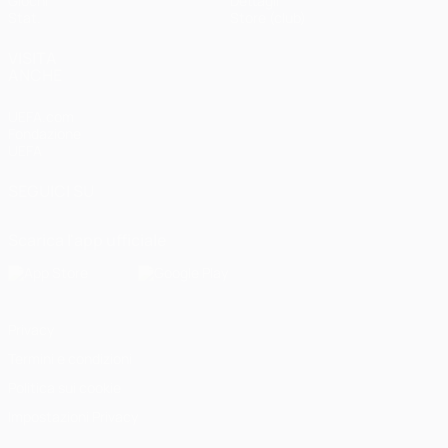
Giochi
Dettagli
Stat.
Store (club)
VISITA
ANCHE
UEFA.com
Fondazione
UEFA
SEGUICI SU
Scarica l'app ufficiale
Privacy
Termini e condizioni
Politica sui cookie
Impostazioni Privacy