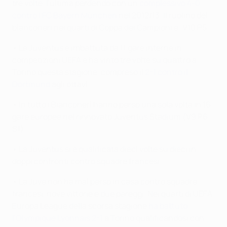
tre volte, l'ultima perdendo con un
complessivo 4-0
contro l'FC Bayern München
nel 2012/13. Il ruolino dei
bianconeri nei quarti di Coppa dei Campioni è: V10 P5.
• La Juventus è imbattuta da 11 gare interne in
competizioni UEFA e ha vinto tre volte su quattro a
Torino questa stagione, compreso il
2-1 contro il
Dortmund
agli ottavi.
• In tutto i Bianconeri hanno perso una sola volta in 16
gare europee nel rinnovato Juventus Stadium (V9 P6
S1).
• La Juventus si è qualificata dieci volte su dieci in
doppi confronti contro squadre francesi.
• La Juve non ha mai perso in casa contro squadre
francesi, nove vittorie e due pareggi. Nei quarti di UEFA
Europa League della scorsa stagione
ha battuto
l'Olympique Lyonnais 2-1
a Torino qualificandosi con