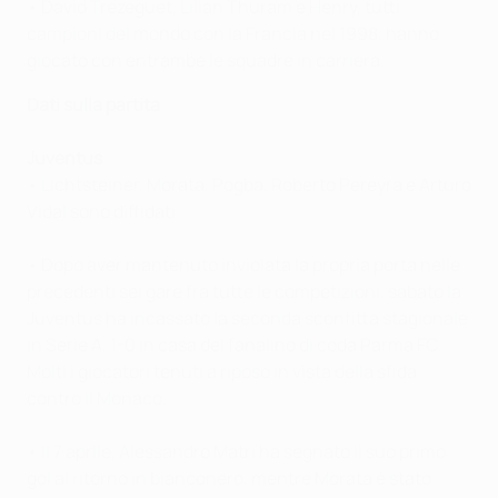
• David Trezeguet, Lilian Thuram e Henry, tutti
campioni del mondo con la Francia nel 1998, hanno
giocato con entrambe le squadre in carriera.
Dati sulla partita
Juventus
• Lichtsteiner, Morata, Pogba, Roberto Pereyra e Arturo
Vidal sono diffidati.
• Dopo aver mantenuto inviolata la propria porta nelle
precedenti sei gare fra tutte le competizioni, sabato la
Juventus ha incassato la seconda sconfitta stagionale
in Serie A, 1-0 in casa del fanalino di coda Parma FC.
Molti i giocatori tenuti a riposo in vista della sfida
contro il Monaco.
• Il 7 aprile, Alessandro Matri ha segnato il suo primo
gol al ritorno in bianconero, mentre Morata è stato