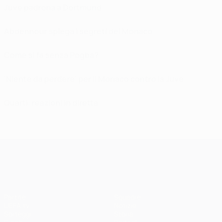
Juve padrona a Dortmund
Abdennour spiega i segreti del Monaco
Come si fa senza Pogba?
'Niente da perdere' per il Monaco contro la Juve
Quarti: reazioni in diretta
UEFA Champions League
Partite
Squadre
UEFA.tv
Notizie
Sorteggi
Storia