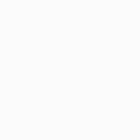
• Il 31 marzo, Gianluigi Buffon ha prolungato il record di
presenze in azzurro (147) nell'amichevole contro
l'Inghilterra (1-1).
• Lo scorso mese, Allegri ha ricevuto il premio Enzo
Bearzot. Il trofeo, promosso dall'ACLI con il patrocinio
della FIGC, è intitolato al Ct vincitore della Coppa del
Mondo FIFA 1982.
Monaco
• Yannick Ferreira-Carrasco, João Moutinho e Kurzawa
sono diffidati.
• Dalla sconfitta per 2-0 contro l'Arsenal del 17 marzo, il
Monaco ha collezionato due vittorie e due pareggi.
• La squadra di Leonardo Jardim vanta i migliori
risultati in trasferta in Ligue 1, con 32 punti in 16
incontri stagionali.