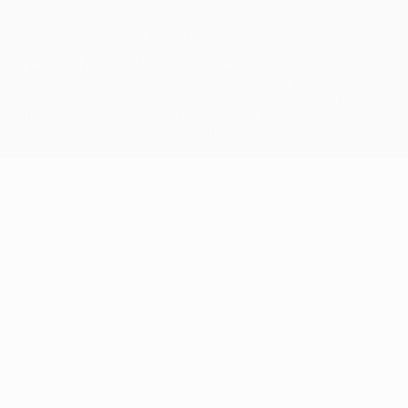
© 1998-2026 UEFA. Tutti i diritti riservati
La parola UEFA, il logo UEFA e tutti i marchi che si riferiscono a
competizioni UEFA, sono marchi registrati e/o copyright della UEFA.
Tali marchi non possono essere utilizzati in nessun modo per scopi
commerciali. L'utilizzo di UEFA.com sta a significare l'accettazione
dei Termini e Condizioni e delle Norme sulla Privacy.