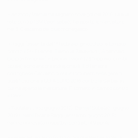
• Anthony Martial ha segnato nove gol nel 2015. La sua
rete contro l'SM Caen sabato ha aperto le marcature
nel 3-0 esterno del club monegasco.
• Raggi (assente dal 1° febbraio, ginocchio) è tornato
contro il St- Étienne. Tiémoué Bakayoko (14 gennaio,
bicipite femorale) e Lacina Traoré (23 febbraio, cresta
tibiale) sono ancora indisponibili. Il difensore
portoghese Carvalho si era infortunato nella gara di
qualificazione a UEFA EURO 2016 contro la Serbia, in
cui ha aperto le marcature. E' tornato in campo contro
il Caen.
• Toulalan (fino giugno 2017), Danijel Subašić (giugno
2019), Nabil Dirar e Raggi (entrambi giugno 2018)
hanno rinnovato i rispettivi contratti il 9 aprile.
• Ferreira-Carrasco (contro Cipro) e Bernardo Silva