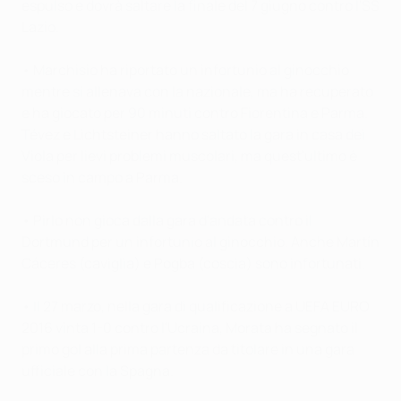
espulso e dovrà saltare la finale del 7 giugno contro l'SS
Lazio.
• Marchisio ha riportato un infortunio al ginocchio
mentre si allenava con la nazionale, ma ha recuperato
e ha giocato per 90 minuti contro Fiorentina e Parma.
Tévez e Lichtsteiner hanno saltato la gara in casa dei
Viola per lievi problemi muscolari, ma quest'ultimo è
sceso in campo a Parma.
• Pirlo non gioca dalla gara d'andata contro il
Dortmund per un infortunio al ginocchio. Anche Martín
Cáceres (caviglia) e Pogba (coscia) sono infortunati.
• Il 27 marzo, nella gara di qualificazione a UEFA EURO
2016 vinta 1-0 contro l'Ucraina, Morata ha segnato il
primo gol alla prima partenza da titolare in una gara
ufficiale con la Spagna.