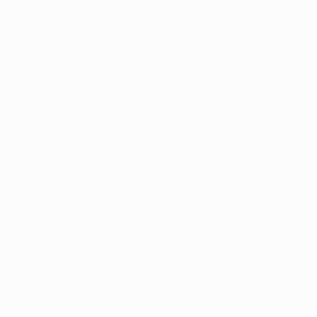
Juventus
: Peruzzi, Torricelli (Conte 59), Montero,
Iuliano, Pessotto (Birindelli 46'), Di Livio (Tacchinardi
66'), Davids, Deschamps, Zidane, Del Piero, Inzaghi.
Monaco
: Barthez, Sagnol, Konjić, Christanval, Martin
(Henry 68'), Djetou, Diawara, Pignol (Costinha 38'),
Benarbia (Carnot 74'), Ikpeba, Trezeguet.
• Il Monaco di Jean Tigana
ha vinto il ritorno 3-2
, con
Thierry Henry a segno. L'attaccante ha poi giocato per
sette mesi con la Juventus l'anno dopo.
Storia della partita
Juventus
• Due volte campione d'Europa, la Juventus cerca la
prima semifinale dal 2002/03 quando superò l'FC
Barcelona nei quarti:
pari 1-1 in casa
e
vittoria 2-1 in
trasferta
.
• Da allora la Juventus si è fermata ai quarti di finale