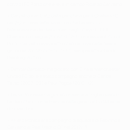
contro l'FC Porto che aveva in campo Ricardo Carvalho.
• Carvalho è entrato dalla panchina per il Chelsea FC
nel 2-2 in casa della Juventus che ha sancito
l'eliminazione dei Bianconeri negli ottavi di UEFA
Champions League 2008/09 (2-3 complessivo). Con il
Porto, Carvalho aveva affrontato la Juve nella fase a
gironi del 2001/02 (0-0 c, 1-3 f), sempre affrontando
Gianluigi Buffon.
• Dimitar Berbatov ha giocato con Evra al Manchester
United FC dove è stato compagno anche di Carlos
Tévez (2007–09) e Paul Pogba (2010–12).
• Layvin Kurzawa ha giocato insieme a Pogba quando
ha debuttato con la Francia nella gara contro l'Albania
di novembre
• Álvaro Morata era compagno di squadra di Fabinho e
Carvalho al Real Madrid CF nel 2012/13.