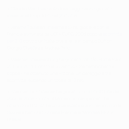
• Claudio Marchisio e Andrea Raggi hanno giocato
insieme all'Empoli FC nel 2007/08.
• Jérémy Toulalan, insieme a Evra, giocava con la
Francia eliminata da UEFA EURO 2008 dopo la
sconfitta
per 2-0
contro un'Italia che aveva in campo Buffon,
Giorgio Chiellini e Andrea Pirlo.
• Maarten Stekelenburg ha giocato con l'AS Roma tra il
2011 e il 2013. Contro la Juventus - tra campionato e
coppa - ha ottenuto una vittoria, un pareggio e tre
sconfitte, subendo un totale di 12 reti.
• Stephan Lichtsteiner ha giocato con il LOSC Lille dal
2005 al 2008. Contro il Monaco in campionato ha
ottenuto V1 P2 S2. La scorsa estate era in campo con la
Svizzera battuta 5-2 dalla Francia ai Mondiali FIFA in
Brasile.