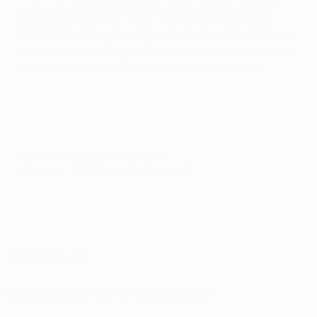
(contro Capo Verde) hanno da poco esordito nella
nazionale belga e in quella portoghese. Convocato per
la prima volta da Dunga, Fabinho non è sceso in campo
nelle amichevoli del Brasile contro Francia e Cile.
© 1998-2026 UEFA. All rights reserved.
Ultimo aggiornamento: giovedì 28 maggio 2015
Scelti per te
Dortmund-Juve 0-3: i cinque elementi