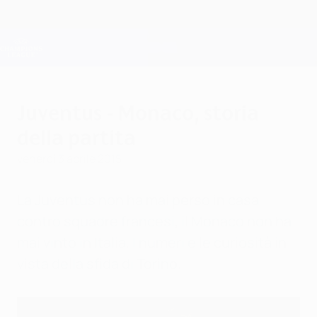
Passa
al
contenuto
Champions League Ufficiale
Scarica
principale
Risultati e Fantasy live
UEFA Champions League
Juventus - Monaco, storia
della partita
venerdì 3 aprile 2015
La Juventus non ha mai perso in casa
contro squadre francesi, il Monaco non ha
mai vinto in Italia. I numeri e le curiosità in
vista della sfida di Torino.