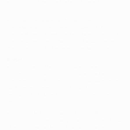
evitato la sconfitta in sei trasferte italiane (V0 P1 S5
GF2 GS13).
• Il Monaco cerca la terza vittoria consecutiva in
trasferta nella competizione dopo aver
vinto 1-0 in
casa del Bayer 04 Leverkusen
nella fase a gironi e
3-1 in
casa dell'Arsenal
negli ottavi. Finora ha subito appena
due gol nelle quattro trasferte di questa stagione.
Incroci
• La prima gara di Massimiliano Allegri da tecnico in
competizioni UEFA è stata contro una squadra
francese –
una vittoria per 2-0 contro l'AJ Auxerre
con
l'AC Milan nella fase a gironi di UEFA Champions
League 2010/11. Il Milan
ha poi vinto anche in Francia
per 2-0
.
• Giocatore del Monaco dal 2002 al 2006, Patrice Evra
ha disputato 120 gare di campionato e la finale di UEFA
Champions League del 2003/04 quando ha perso