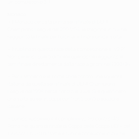
un complessivo 3-1.
Monaco
• Il Monaco cerca la prima semifinale di UEFA
Champions League dal 2003/04, la stagione in cui ha
raggiunto la finale per l'ultima, e finora unica, volta.
• Il ruolino in questa fase della competizione è: V2 P1.
Non c'erano i quarti di finale quando ha raggiunto la
semifinale direttamente dalla fase a gironi nel 1993/94.
• Per il Monaco è la prima sfida contro una squadra
italiana da quella semifinale di UEFA Champions
League del 1998 persa contro la Juve. Si è qualificato
una volta su sei in doppi confronti contro squadre
italiane.
• L'unico successo è il complessivo 1-0 contro l'AS
Roma nei quarti di finale di Coppa delle Coppe UEFA del
1991/92. Lo 0-0 di Roma è l'unica occasione in cui ha