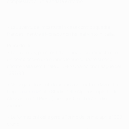
complessivo 3-3 tra andata e ritorno.
• La Juventus è imbattuta in casa contro squadre
francesi mentre il Monaco non ha mai vinto in italia.
Precedenti
• La Juventus, poi sconfitta in finale, si è imposta con
un complessivo 6-4 quando le due squadre si sono
sfidate nella semifinale di UEFA Champions League del
1997/98.
• Nella gara di andata la squadra allenata da Marcello
Lippi
ha vinto 4-1
allo Stadio Delle Alpi con tripletta di
Alessandro Del Piero (due rigori) e gol di Zinédine
Zidane.
• Le formazioni della gara a Torino del primo aprile 1998
erano: