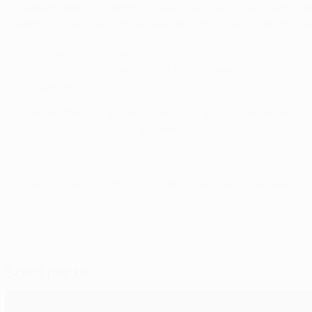
Rispetto al primo tempo, la Juventus riesce a gestire megli
Ramos e Jakub Błaszczykowski al posto di Sven Bender e Hen
Fa più male la Juve quando riparte e al terzo tentativo Mor
arrivato davanti a Weidenfeller dopo essere scattato sul fil
sulla preda.
E' ancora Tévez a trovare il bersaglio grosso con un tiro se
Juventus spadroneggia a Dortmund. Non male come biglietto d
© 1998-2026 UEFA. All rights reserved.
Ultimo aggiornamento: mercoledì 18 apr
Scelti per te