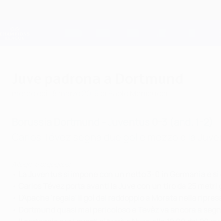
Passa
al
contenuto
Champions League Ufficiale
principale
Risultati e Fantasy live
UEFA Champions League
Juve padrona a Dortmund
mercoledì 18 marzo 2015
di Paolo Menicucci
Borussia Dortmund - Juventus 0-3 (and. 1-2)
Carlos Tévez segna due gol e mezzo e la Juvent
Allegri, e orgogliosi
•
La Juventus si impone con un netto 3-0 in Germania e si qu
•
Carlos Tévez porta avanti la Juve con un tiro da 25 metri g
•
L'Apache 'regala' il gol del raddoppio a Morata nella ripres
•
Dortmund quasi mai pericoloso e Tevèz va ancora a segn