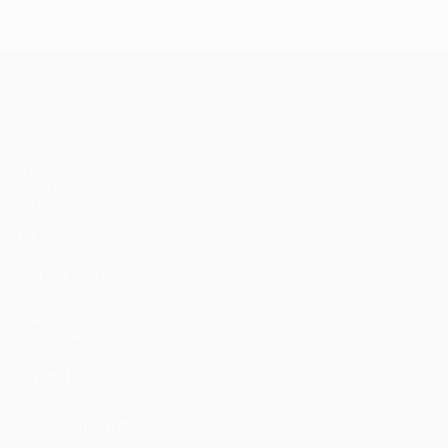
UEFA Champions League
Partite
UEFA.tv
Sorteggi
Giochi
Stat.
VISITA ANCHE
UEFA.com
Fondazione UEFA
SEGUICI SU
Scarica l'app ufficiale