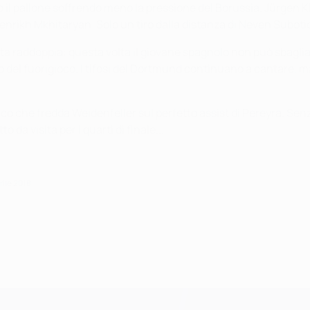
o il pallone soffrendo meno la pressione del Borussia. Jürgen 
rikh Mkhitaryan. Solo un tiro dalla distanza di Neven Subotić,
ata raddoppia: questa volta il giovane spagnolo non può sbaglia
o del fuorigioco. I tifosi del Dortmund continuano a cantare, m
cco che fredda Weidenfeller sul perfetto assist di Pereyra. Sen
a visita per i quarti di finale...
ile 2018