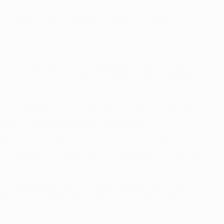
per i quarti di finale di UEFA Champions League.
ericolosi con una veloce ripartenza di Álvaro Morata.
Passa qualche secondo ed è proprio l'Apache a castigare
r che Weidenfeller toglie dall'incrocio. Brutta tegola poco
rzagli e ridisegna la squadra passando al 3-5-2.
i. I Bianconeri soffrono un po' con il nuovo modulo
r innescare la velocità dei suoi attaccanti e si va al riposo
illi e scarica a destra su Morata, che però non ha la
a volta il passaggio smarcate è di Pereyra, ma ancora una