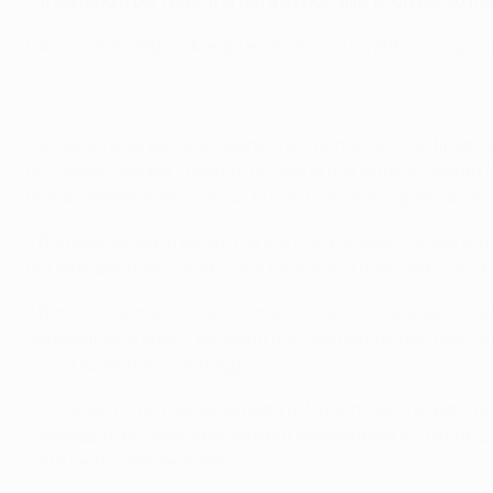
•
Il sorteggio per i quarti si terrà a Nyon alle 12.00 del 20 m
Carlos Tévez segna due gol e mezzo e la Juventus si impone
Pur senza Andrea Pirlo, i bianconeri non si fanno intimorire
Provvidenziale per i padroni di casa la chiusura di capitan
Roman Weidenfeller con un tiro da fuori senza praticament
Il Borussia prova a reagire ma è ancora la Juve a rendersi p
più tardi per i bianconeri: Paul Pogba si fa male alla cosci
Il Borussia spinge con decisione e colleziona una serie di pe
abbassando troppo il baricentro anche perchè non riescono qu
con la Juventus in vantaggio.
Poco dopo l'intervallo la squadra di Massimiliano Allegri ha 
freddezza necessaria per battere Weidenfeller in uscita. 
volta centra Weidenfeller.