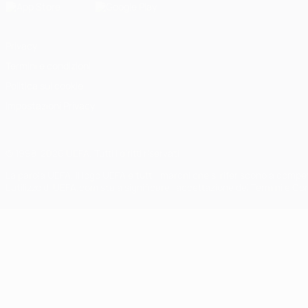
Privacy
Termini e condizioni
Politica sui cookie
Impostazioni Privacy
© 1998-2026 UEFA. Tutti i diritti riservati
La parola UEFA, il logo UEFA e tutti i marchi che si riferiscono a com
L'utilizzo di UEFA.com sta a significare l'accettazione dei Termini e Co