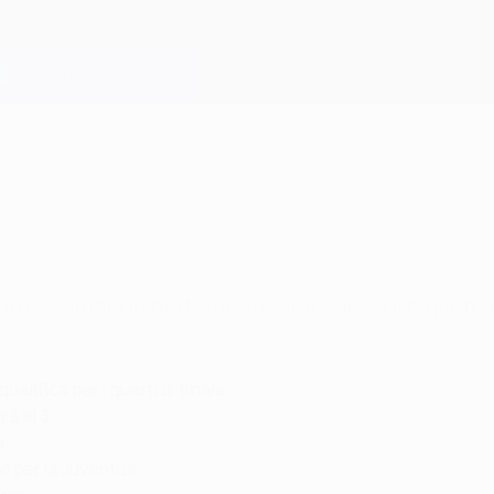
us si impone nettamente staccando il biglietto pe
alifica per i quarti di finale
ià al 3'
a
o per la Juventus