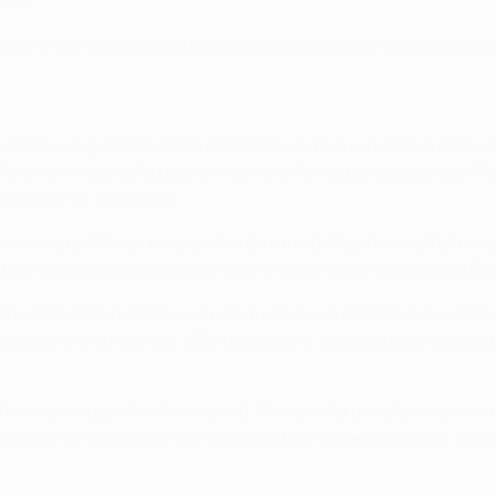
arzo
 per 3-0 in casa del Borussia Dortmund staccando il biglietto 
 dal 'muro giallo' dei tifosi del Dortmund e si rendono subito p
 Mats Hummels sulla palla di ritorno di Tévez per lo spagnolo. 
e rincorsa. Una perla.
ericolosa al 15' con un gran tiro da fuori di Stephan Lichtsteine
a destra e deve uscire. Massimiliano Allegri inserisce Andrea Ba
ricolosi calci piazzati su cui la Juventus si difende con i dent
asi mai a ripartire. Il Borussia, però, fatica a trovare spazi pe
l'occasione per chiudere i conti. Tévez salta giocatori come bir
L'attaccante spagnolo ha una seconda chance poco dopo, quest