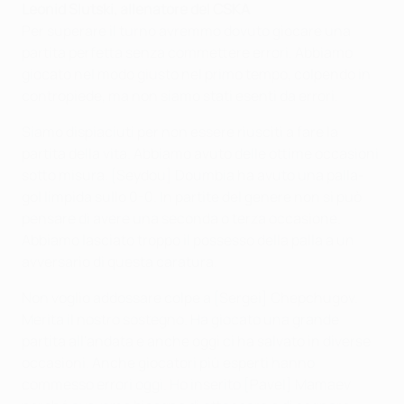
Leonid Slutski, allenatore del CSKA
Per superare il turno avremmo dovuto giocare una
partita perfetta senza commettere errori. Abbiamo
giocato nel modo giusto nel primo tempo, colpendo in
contropiede, ma non siamo stati esenti da errori.
Siamo dispiaciuti per non essere riusciti a fare la
partita della vita. Abbiamo avuto delle ottime occasioni
sotto misura. [Seydou] Doumbia ha avuto una palla-
gol limpida sullo 0-0. In partite del genere non si può
pensare di avere una seconda o terza occasione.
Abbiamo lasciato troppo il possesso della palla a un
avversario di questa caratura.
Non voglio addossare colpe a [Sergei] Chepchugov.
Merita il nostro sostegno. Ha giocato una grande
partita all'andata e anche oggi ci ha salvato in diverse
occasioni. Anche giocatori più esperti hanno
commesso errori oggi. Ho inserito [Pavel] Mamaev