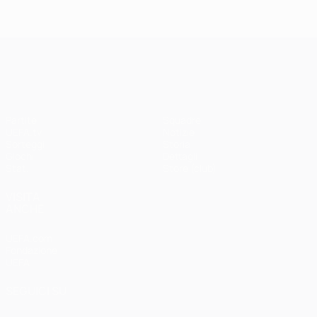
UEFA Champions League
Partite
Squadre
UEFA.tv
Notizie
Sorteggi
Storia
Giochi
Dettagli
Stat.
Store (club)
VISITA
ANCHE
UEFA.com
Fondazione
UEFA
SEGUICI SU