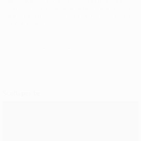
perché avevamo bisogno di attaccare e di segnare.
Non ho schierato Keisuke Honda perché spero che sia
pronto per la prossima partita di campionato contro lo
Spartak Moskva.
© 1998-2026 UEFA. All rights reserved.
Ultimo aggiornamento: giovedì 15 marzo 2012
Scelti per te