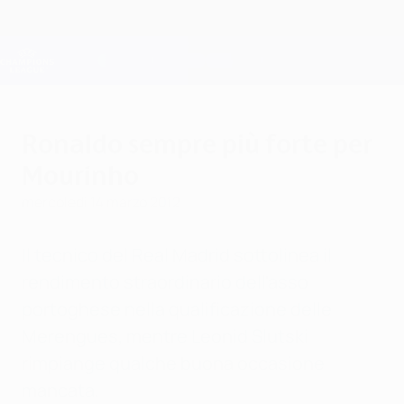
Passa
al
contenuto
Champions League Ufficiale
Scarica
principale
Risultati e Fantasy live
UEFA Champions League
Ronaldo sempre più forte per
Mourinho
mercoledì 14 marzo 2012
Il tecnico del Real Madrid sottolinea il
rendimento straordinario dell'asso
portoghese nella qualificazione delle
Merengues, mentre Leonid Slutski
rimpiange qualche buona occasione
mancata.