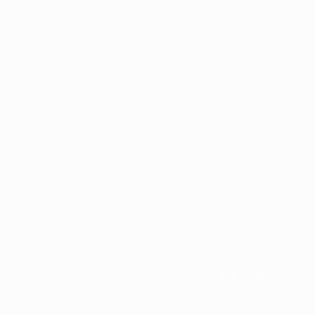
invece pensavano in molti. Ho apprezzato la
prestazione e la maturità della squadra. Abbiamo
controllato la gara fino al 3-0. Abbiamo fatto bene,
senza strafare. Sul 3-1 è subentrato un po' di
nervosismo, ma siamo riusciti a chiudere la partita. La
squadra è stata molto equilibrata e si è meritata la
qualificazione ai quarti di Champions League per il
secondo anno consecutivo.
Non importa l'avversario che troveremo al prossimo
turno. Ovviamente ci sono squadre più forti di altre, ma
non facciamo distinzioni. La gente fatica a capire
l'affetto che mi lega al Chelsea. Sarebbe un grande
avversario nei quarti o in semifinale. Sono contento
che il Chelsea abbia passato il turno, ma preferirei
affrontarlo in finale.