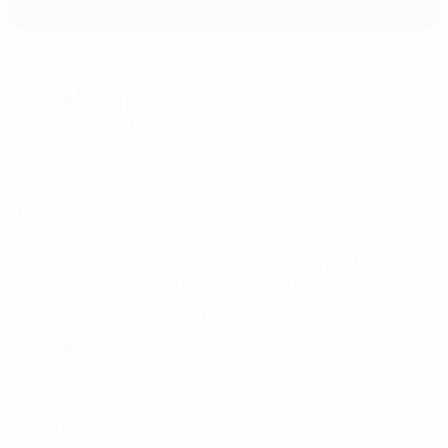
Stadio San Siro
Milano
Serata parzialmente nuvolosa
19°
Il terreno è eccellente
Umidità: 73%
Vento: 6 km/ h
Arbitri
Arbitro
Felix Zwayer
GER
Assistenti arbitrali
Robert Kempter
GER
Christian Dietz
GER
Video Assistant Referee
Christian Dingert
GER
Assistente Video Assistant Referee
Sören Storks
GER
Quarto uomo
Florian Badstübner
GER
Cartelle stampa partita
Trova informazioni dettagliate e aggiornate per ogni partita.
Vai alle cartella stampa