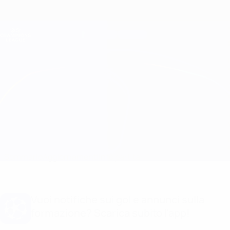
Passa
al
contenuto
Champions League Ufficiale
Scarica
principale
Risultati e Fantasy live
UEFA Champions League
Milan vs Club Brugge Info partita
Sommario
Aggiornamenti
Info partita
Vuoi notifiche sui gol e annunci sulla
formazione? Scarica subito l'app!