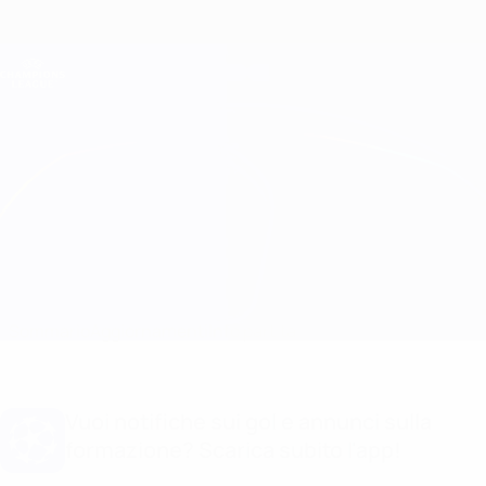
Passa
al
contenuto
Champions League Ufficiale
Scarica
principale
Risultati e Fantasy live
UEFA Champions League
Napoli vs Man City
Sommario
Aggiornamenti
Info partita
Vuoi notifiche sui gol e annunci sulla
formazione? Scarica subito l'app!