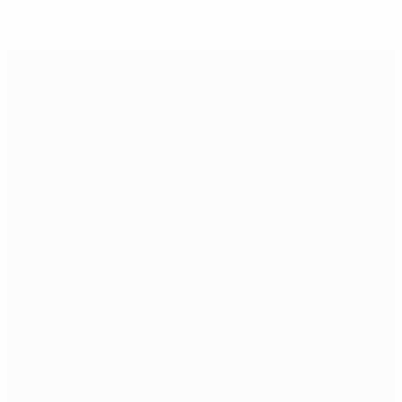
Scarica l'app
Non adesso