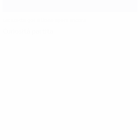
Lacazette gol, il Lione spera ancora
Curiosità partita