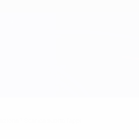
mazione? Scarica subito l'app!