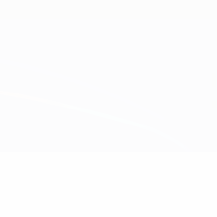
Scarica