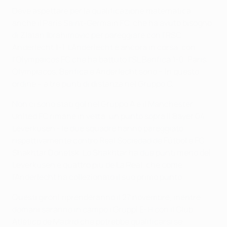
Deve aspettare per la qualificazione matematica
anche il Paris Saint-Germain FC, che ha avuto bisogno
di
Zlatan Ibrahimović
per pareggiare con l'RSC
Anderlecht 1-1. L'Anderlecht è ancora in corsa, con
l'Olympaicos FC che ha battuto l'SL Benfica 1-0. Paris,
Olympiacos, Benfica e Anderlecht sono – in questo
ordine – a tre punti di distanza nel Gruppo C.
Non ci sono stati gol nel Gruppo A e il Manchester
United FC rimane in vetta, un punto sopra il Bayer 04
Leverkusen - le due squadre hanno pareggiato
rispettivamente contro Real Sociedad de Fútbol e FC
Shakhtar Donetsk. Lo Shakhtar ha due punti meno del
Leverkusen e quattro più de La Real, che come
l'Anderlecht ha collezionato il suo primo punto.
Questi gironi riprenderanno il 27 novembre, mentre
domani saranno in campo i Gruppi E-H con il Club
Atlético de Madrid che potrebbe qualificarsi se