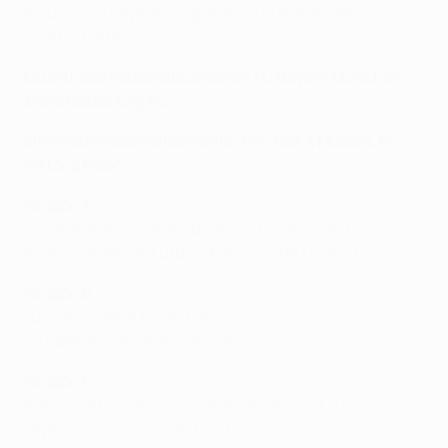
emulasse il Bayern e registrasse la quarta vittoria in
quattro partite.
Qualificate matematicamente: FC Bayern München,
Manchester City FC
Eliminate matematicamente: PFC CSKA Moskva, FC
Viktoria Plzeň
Gruppo A
FC Shakhtar Donetsk - Bayer 04 Leverkusen 0-0
Real Sociedad de Fútbol - Manchester United FC 0-0
Gruppo B
Juventus - Real Madrid CF 2-2
FC København
Galatasaray A
Ş
1-0
Gruppo C
Paris Saint-Germain FC - RSC Anderlecht 1-1
Olympiacos FC - SL Benfica 1-0