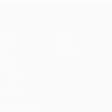
UEFA Champions League
Partite
Squadre
UEFA.tv
Notizie
Sorteggi
Storia
Giochi
Dettagli
Stat.
Store (club)
VISITA
ANCHE
UEFA.com
Fondazione
UEFA
SEGUICI SU
Scarica l'app ufficiale