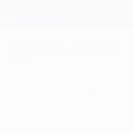
Passa
al
contenuto
Champions League Ufficiale
Scarica
principale
Risultati e Fantasy live
UEFA Champions League
Bayern-record, avanti anche
il City
martedì 5 novembre 2013
FC Bayern München e Manchester City FC
sono le prime due squadre a qualificarsi
per gli ottavi di finale di UEFA Champions
League, in una serata che ha anche visto
due record eguagliati.