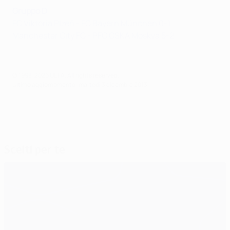
Gruppo D
FC Viktoria Plzeň - FC Bayern München 0-1
Manchester City FC - PFC CSKA Moskva 5-2
© 1998-2026 UEFA. All rights reserved.
Ultimo aggiornamento: martedì 3 dicembre 2013
Scelti per te