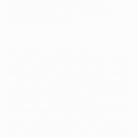
giornate di anticipo. E' stata la nona vittoria
consecutiva del Bayern in UEFA Champions League, e i
bavaresi hanno così eguagliato il record stabilito
dall'FC Barcelona nel 2002/03.
Il Real Madrid era in svantaggio per 1-0 contro la
Juventus all'intervallo ma Cristiano Ronaldo e Gareth
Bale hanno ribaltato il risultato nella ripresa prima del
gol del pareggio di Fernando Llorente, che ha fissato il
risultato sul 2-2. Con otto gol nell'attuale fase a gironi,
Ronaldo ha eguagliato il record di reti per questa fase
agganciando Ruud van Nistelrooy (2004/05), Filippo
Inzaghi e Hernán Crespo (entrambi nel 2002/03). La
vittoria dell'FC København per 1-0 contro il Galatasaray
AŞ lascia entrambe le squadre un punto sopra la Juve e
sei sotto la capolista del Gruppo B, il Real Madrid, che
comunque non è ancora qualificato aritmeticamente.