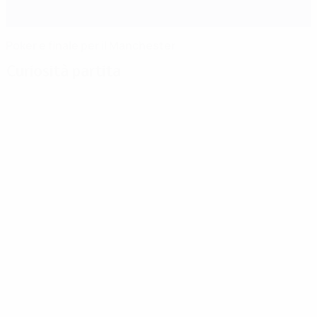
Poker e finale per il Manchester
Curiosità partita