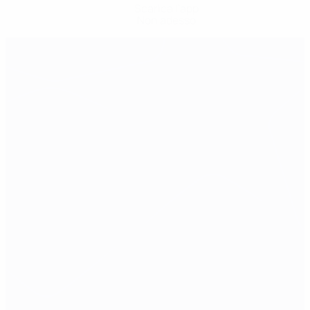
Scarica l'app
Non adesso