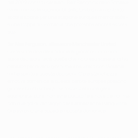
del 2009 contro i catalani. Ralf Rangnick dello Schalke
ha ammesso la superiorità dello United ma mostrato
soddisfazione per una stagione europea memorabile -
e una Coppa di Germania che potrebbe ancora essere
sua.
Sir Alex Ferguson, allenatore Manchester United
Certe volte devi dare fiducia ai giocatori; non sono
state decisioni facili quelle che ho preso stasera, ci ho
pensato per diversi giorni ma il risultato con l'Arsenal
mi ha spinto a queste decisioni. C'era stanchezza
emotiva domenica, e queste partite europee possono
giocare brutti scherzi. Se fosse stata una gara
equilibrata, dura, non avrei potuto fare nove cambi, ma
con due gol di vantaggio c'era abbastanza tranquillità.
Ora avremo una squadra riposata domenica.