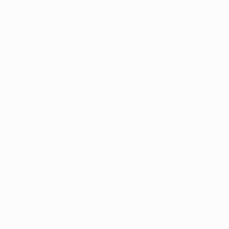
Eravamo favoriti contro il Barcellona la volta scorsa.
Forse abbiamo un po' più esperienza ora, ma loro sono
all'apice. Sarà sicuramente una grande finale. Non
penso ci dovrebbe mancare sicurezza, la forma del
Barcellona in Europa in questa stagione è stata ottima;
giochiamo contro una squadra fantastica ma non
possiamo avere paura per questo. La loro forma è
visibile a tutti: il nostro lavoro è trovare una soluzione
per giocare contro di loro. Una finale a Wembley
dovrebbe rispettare le qualità storiche e la tradizione
dei due club. Di certo sarà una grande partita.
E' una cosa fantastica per il club essersi qualificato per
la terza finale in quattro anni. L'ho detto molte volte,
avremmo dovuto fare meglio in Europa in questi anni.
Penso che ci stiamo avvicinando, penso che questa
squadra possa vincere la coppa. Penso che sia una
squadra piena di desiderio e determinazione. Queste
qualità, insieme alla loro abilità, li aiuteranno di sicuro