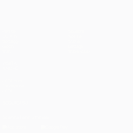
UEFA Champions League
Partite
Squadre
UEFA.tv
Notizie
Sorteggi
Storia
Giochi
Dettagli
Stat.
Store (club)
VISITA
ANCHE
UEFA.com
Fondazione
UEFA
SEGUICI SU
Scarica l'app ufficiale