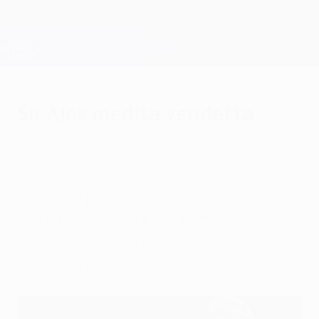
Passa
al
contenuto
Champions League Ufficiale
Scarica
principale
Risultati e Fantasy live
UEFA Champions League
Sir Alex medita vendetta
mercoledì 4 maggio 2011
Ferguson era comprensibilmente felice
dopo aver portato per la quarta volta lo
United in finale di UEFA Champions
League, e ora ha un sassolino da togliersi
dalla scarpa.