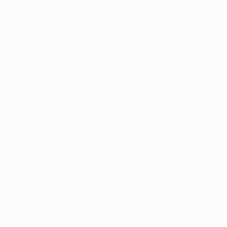
Berbatov, Anderson e i due difensori centrali hanno
fatto bene. Questo dimostra il loro livello eccezionale;
penso che la maggior parte delle squadre della
Bundesliga sarebbero felici di avere una qualità simile
in rosa. Nell'altra semifinale tra Real Madrid e
Barcellona abbiamo visto anche la loro di qualità.
Avremmo anche potuto uscire prima, ma abbiamo
giocato benissimo nelle due gare contro l'Inter; oggi
siamo tornati ai nostri livelli.
Abbiamo ancora due partite di Bundesliga da giocare e
cercheremo dei risultati positivi, poi c'è la finale della
coppa. Speriamo di riuscire a essere pronti e ritrovare
la forma mostrata di recente. Abbiamo giocato tre gare
molto dure, contro Manchester United e Bayern
Monaco, ma poi potremmo rimetterci in piedi per la
finale di coppa.
E' difficile fare pronostici per la finale perché è una