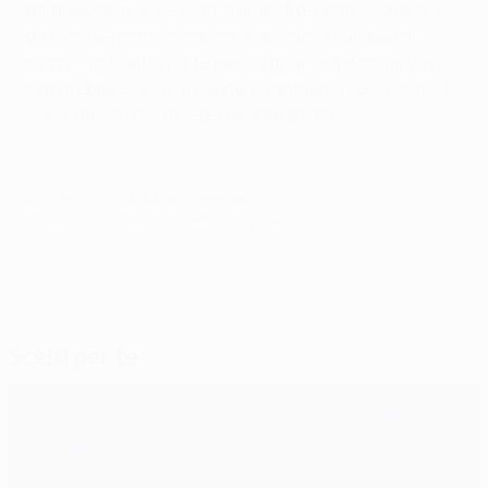
gara secca, ma si è vista la qualità del Barcellona; ha
davvero segnato lo standard del calcio europeo al
momento. D'altra parte però la finale è a Wembley, e lì
ci potrebbe essere un leggero vantaggio per lo United.
Sono impaziente di vedere come andrà.
© 1998-2026 UEFA. All rights reserved.
Ultimo aggiornamento: giovedì 5 maggio 2011
Scelti per te