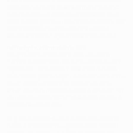
a Wembley. Penso che il Barcellona sia decisamente,
senza alcun dubbio, la squadra del momento. Non si
discute. Giocano un calcio davvero fantastico. E' un
piacere vederli giocare. La loro semifinale contro il Real
Madrid è stata forse un po' sfortunata perché ci
aspettavamo molto meglio da entrambe le squadre.
Ralf Rangnick, allenatore Schalke 04
Congratulazioni allo United. E' stata una vittoria
meritata; in entrambe le partite sono stati la squadra
migliore. Per i primi 20 minuti della partita di questa
sera abbiamo giocato meglio rispetto all'andata, anche
se non abbiamo creato molte occasioni. Di certo
abbiamo avuto più possesso durante quel periodo, ma
una volta che siamo andati sotto avevamo davanti un
compito davvero difficile.
Se guardi il cosiddetto undici iniziale dello United, la
qualità è impressionante – giocatori come [Dimitar]