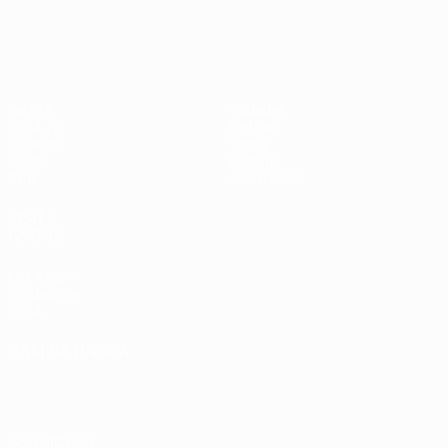
Shevchenko
Drogba
#UCL
UEFA Champions League
Partite
Squadre
UEFA.tv
Notizie
Sorteggi
Storia
Giochi
Dettagli
Stat.
Store (club)
VISITA
ANCHE
UEFA.com
Fondazione
UEFA
CAMBIA LINGUA
Italiano
English
Français
Deutsch
Русский
Español
Italiano
Português
العربية
SEGUICI SU