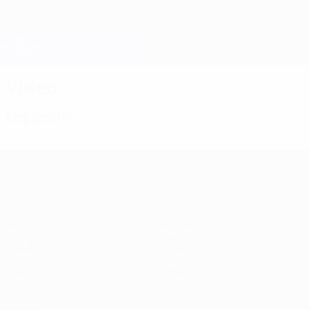
Passa
al
contenuto
Champions League Ufficiale
Scarica
principale
Risultati e Fantasy live
UEFA Champions League
Video
Leggende
UEFA Champions League
Partite
Squadre
UEFA.tv
Notizie
Sorteggi
Storia
Giochi
Dettagli
Stat.
Store (club)
VISITA