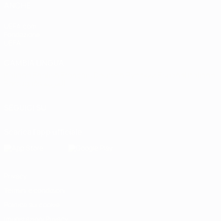
ANCHE
UEFA.com
Fondazione
UEFA
CAMBIA LINGUA
Italiano
English
Français
Deutsch
Русский
Español
Italiano
Português
العربية
SEGUICI SU
Scarica l'app ufficiale
Privacy
Termini e condizioni
Politica sui cookie
Impostazioni Privacy