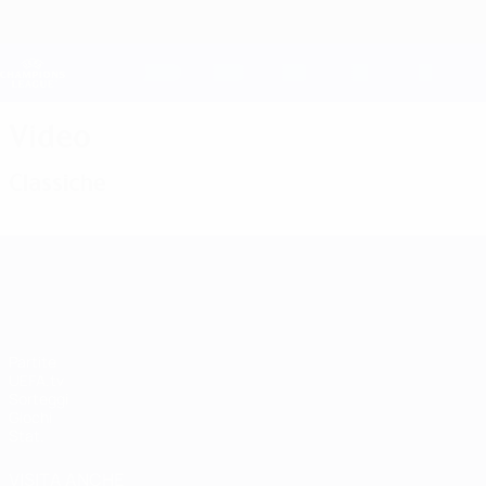
Passa
al
contenuto
Champions League Ufficiale
principale
Risultati e Fantasy live
UEFA Champions League
Video
Classiche
UEFA Champions League
Partite
UEFA.tv
Sorteggi
Giochi
Stat.
VISITA ANCHE