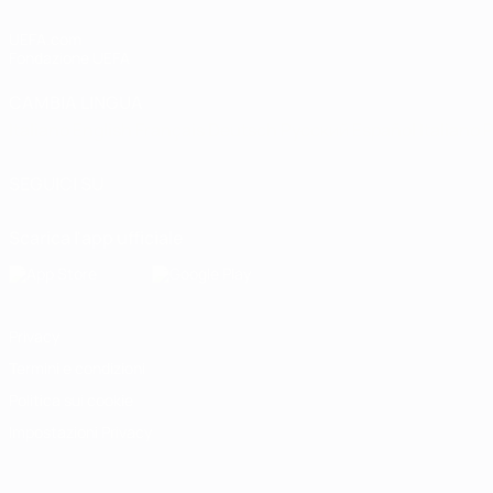
UEFA.com
Fondazione UEFA
CAMBIA LINGUA
Italiano
English
Français
Deutsch
Русский
Español
Italiano
P
SEGUICI SU
Scarica l'app ufficiale
Privacy
Termini e condizioni
Politica sui cookie
Impostazioni Privacy