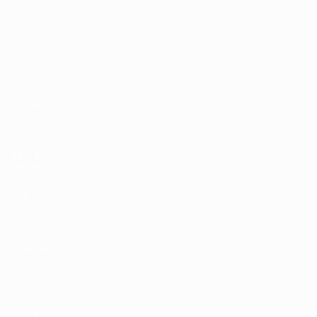
Shevchenko
Drogba
#UCL
UEFA Champions League
Partite
Squadre
UEFA.tv
Notizie
Sorteggi
Storia
Giochi
Dettagli
Stat.
Store (club)
VISITA
ANCHE
UEFA.com
Fondazione
UEFA
CAMBIA LINGUA
Italiano
English
Français
Deutsch
Русский
Español
Italiano
Português
العربية
SEGUICI SU