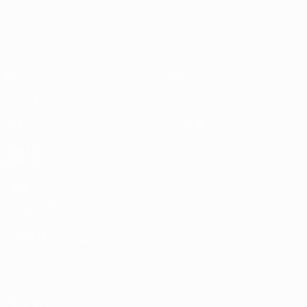
Shevchenko
Drogba
#UCL
UEFA Champions League
Partite
Squadre
UEFA.tv
Notizie
Sorteggi
Storia
Giochi
Dettagli
Stat.
Store (club)
VISITA
ANCHE
UEFA.com
Fondazione
UEFA
CAMBIA LINGUA
Italiano
English
Français
Deutsch
Русский
Español
Italiano
Português
العربية
SEGUICI SU