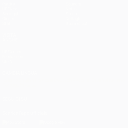
Partite
Squadre
UEFA.tv
Notizie
Sorteggi
Storia
Giochi
Dettagli
Stat.
Store (club)
VISITA
ANCHE
UEFA.com
Fondazione
UEFA
CAMBIA LINGUA
Italiano
English
Français
Deutsch
Русский
Español
Italiano
Português
العربية
SEGUICI SU
Scarica l'app ufficiale