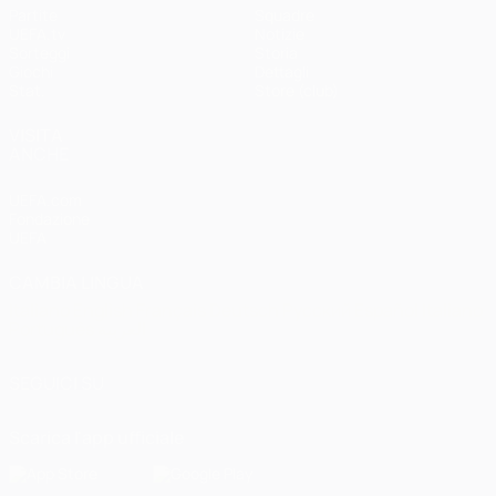
Partite
Squadre
UEFA.tv
Notizie
Sorteggi
Storia
Giochi
Dettagli
Stat.
Store (club)
VISITA
ANCHE
UEFA.com
Fondazione
UEFA
CAMBIA LINGUA
Italiano
English
Français
Deutsch
Русский
Español
Italiano
Português
العربية
SEGUICI SU
Scarica l'app ufficiale