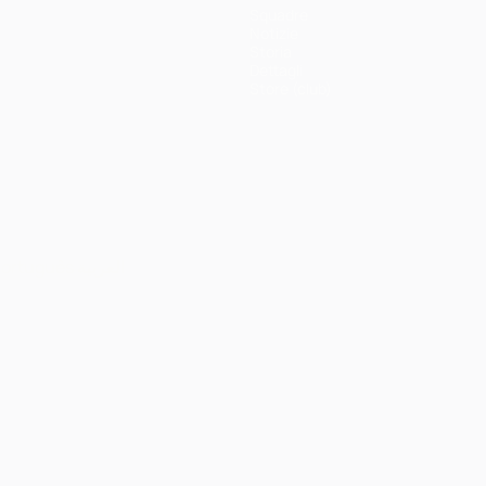
Squadre
Notizie
Storia
Dettagli
Store (club)
ortuguês
العربية