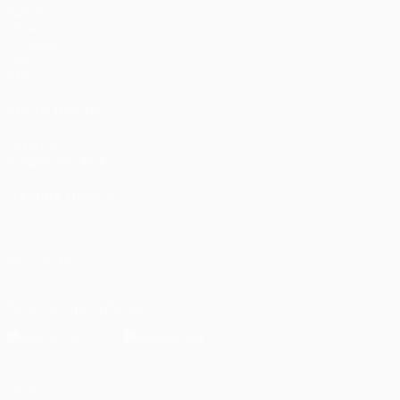
Partite
UEFA.tv
Sorteggi
Giochi
Stat.
VISITA ANCHE
UEFA.com
Fondazione UEFA
CAMBIA LINGUA
Italiano
English
Français
Deutsch
Русский
Español
Italiano
P
SEGUICI SU
Scarica l'app ufficiale
Privacy