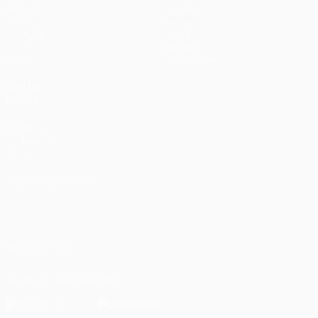
Partite
Squadre
UEFA.tv
Notizie
Sorteggi
Storia
Giochi
Dettagli
Stat.
Store (club)
VISITA
ANCHE
UEFA.com
Fondazione
UEFA
CAMBIA LINGUA
Italiano
English
Français
Deutsch
Русский
Español
Italiano
Português
العربية
SEGUICI SU
Scarica l'app ufficiale