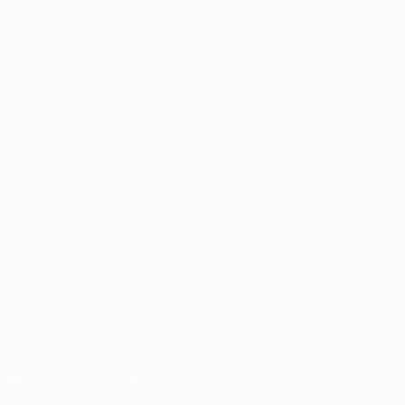
Partite
Squadre
UEFA.tv
Notizie
Sorteggi
Storia
Giochi
Dettagli
Stat.
Store (club)
VISITA
ANCHE
UEFA.com
Fondazione
UEFA
CAMBIA LINGUA
Italiano
English
Français
Deutsch
Русский
Español
Italiano
Português
العربية
SEGUICI SU
Scarica l'app ufficiale