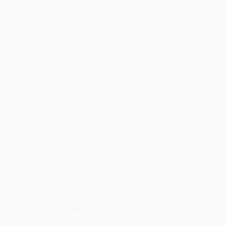
Partite
Squadre
UEFA.tv
Notizie
Sorteggi
Storia
Giochi
Dettagli
Stat.
Store (club)
VISITA
ANCHE
UEFA.com
Fondazione
UEFA
CAMBIA LINGUA
Italiano
English
Français
Deutsch
Русский
Español
Italiano
Português
العربية
SEGUICI SU
Scarica l'app ufficiale