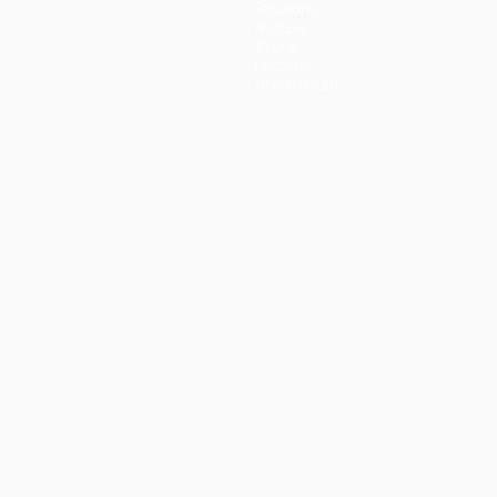
Squadre
Notizie
Storia
Dettagli
Store (club)
ortuguês
العربية