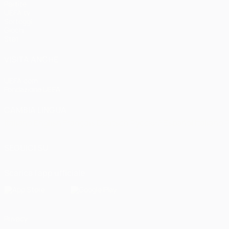
Partite
UEFA.tv
Sorteggi
Giochi
Stat.
VISITA ANCHE
UEFA.com
Fondazione UEFA
CAMBIA LINGUA
Italiano
English
Français
Deutsch
Русский
Español
Italiano
P
SEGUICI SU
Scarica l'app ufficiale
Privacy