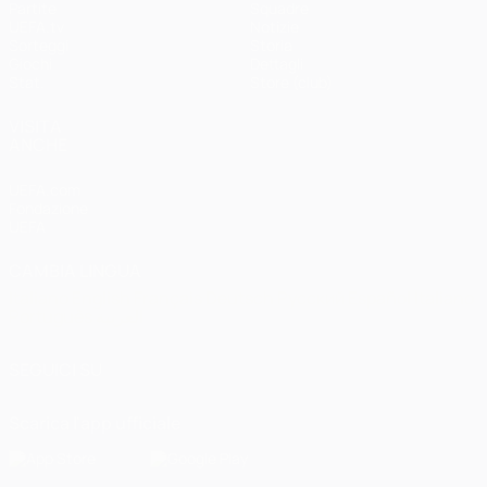
Partite
Squadre
UEFA.tv
Notizie
Sorteggi
Storia
Giochi
Dettagli
Stat.
Store (club)
VISITA
ANCHE
UEFA.com
Fondazione
UEFA
CAMBIA LINGUA
Italiano
English
Français
Deutsch
Русский
Español
Italiano
Português
العربية
SEGUICI SU
Scarica l'app ufficiale