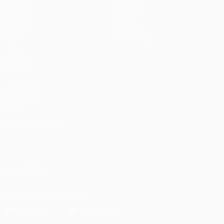
Partite
Squadre
UEFA.tv
Notizie
Sorteggi
Storia
Giochi
Dettagli
Stat.
Store (club)
VISITA
ANCHE
UEFA.com
Fondazione
UEFA
CAMBIA LINGUA
Italiano
English
Français
Deutsch
Русский
Español
Italiano
Português
العربية
SEGUICI SU
Scarica l'app ufficiale