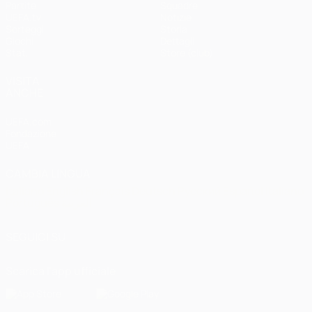
Partite
Squadre
UEFA.tv
Notizie
Sorteggi
Storia
Giochi
Dettagli
Stat.
Store (club)
VISITA
ANCHE
UEFA.com
Fondazione
UEFA
CAMBIA LINGUA
Italiano
English
Français
Deutsch
Русский
Español
Italiano
Português
العربية
SEGUICI SU
Scarica l'app ufficiale