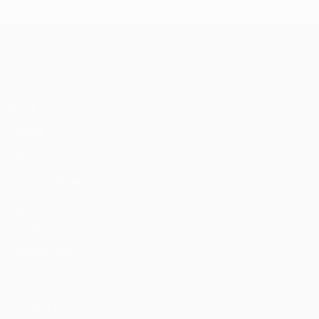
UEFA Champions League
Partite
UEFA.tv
Sorteggi
Giochi
Stat.
VISITA ANCHE
UEFA.com
Fondazione UEFA
CAMBIA LINGUA
Italiano
English
Français
Deutsch
Русский
Español
Italiano
P
SEGUICI SU