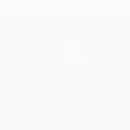
Squadre
Notizie
Storia
Dettagli
Store (club)
ortuguês
العربية