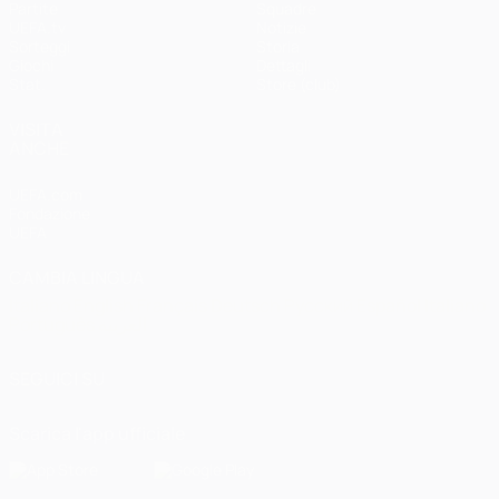
Partite
Squadre
UEFA.tv
Notizie
Sorteggi
Storia
Giochi
Dettagli
Stat.
Store (club)
VISITA
ANCHE
UEFA.com
Fondazione
UEFA
CAMBIA LINGUA
Italiano
English
Français
Deutsch
Русский
Español
Italiano
Português
العربية
SEGUICI SU
Scarica l'app ufficiale