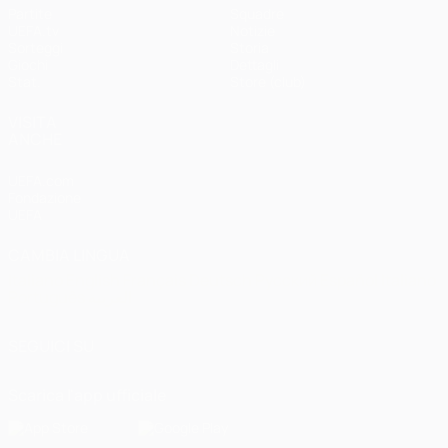
Partite
Squadre
UEFA.tv
Notizie
Sorteggi
Storia
Giochi
Dettagli
Stat.
Store (club)
VISITA
ANCHE
UEFA.com
Fondazione
UEFA
CAMBIA LINGUA
Italiano
English
Français
Deutsch
Русский
Español
Italiano
Português
العربية
SEGUICI SU
Scarica l'app ufficiale