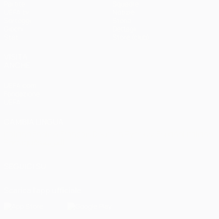
Partite
Squadre
UEFA.tv
Notizie
Sorteggi
Storia
Giochi
Dettagli
Stat.
Store (club)
VISITA
ANCHE
UEFA.com
Fondazione
UEFA
CAMBIA LINGUA
Italiano
English
Français
Deutsch
Русский
Español
Italiano
Português
العربية
SEGUICI SU
Scarica l'app ufficiale