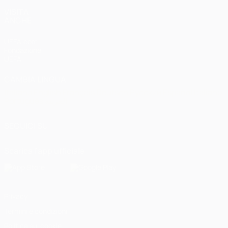
VISITA
ANCHE
UEFA.com
Fondazione
UEFA
CAMBIA LINGUA
Italiano
English
Français
Deutsch
Русский
Español
Italiano
Português
العربية
SEGUICI SU
Scarica l'app ufficiale
Privacy
Termini e condizioni
Politica sui cookie