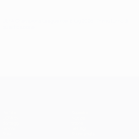
UEFA Champions League
mer 8 lug 2026
· Primo turno di
qualificazione
UEFA Champions League
Partite
Squadre
UEFA.tv
Notizie
Sorteggi
Storia
Giochi
Dettagli
Stat.
Store (club)