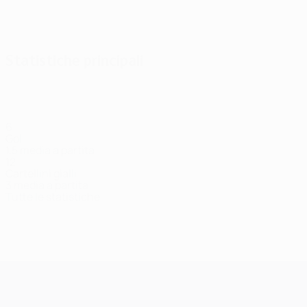
Statistiche principali
6
Gol
1,5 media a partita
12
Cartellini gialli
3 media a partita
Tutte le statistiche
Squadra
Alhassan
Amisulashvili
Andrey
Avdoevi
Bartishvili
Difensore
Difensore
Centrocampista
Centrocampista
Victor
Difensore
UEFA Champions League