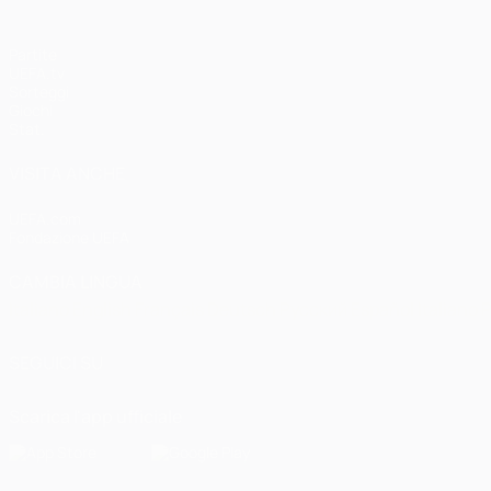
Partite
UEFA.tv
Sorteggi
Giochi
Stat.
VISITA ANCHE
UEFA.com
Fondazione UEFA
CAMBIA LINGUA
Italiano
English
Français
Deutsch
Русский
Español
Italiano
P
SEGUICI SU
Scarica l'app ufficiale