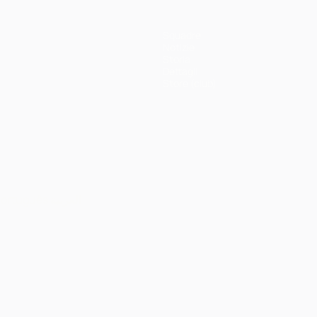
Squadre
Notizie
Storia
Dettagli
Store (club)
ortuguês
العربية