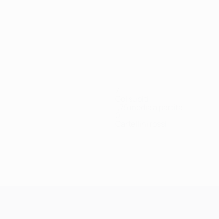
Vedi tutto
7
Gol subiti
1,75 media a partita
0
Cartellini rossi
Bedoshvili
Botchorishvili
Chanturia
Chikhradze
Dadiani
Dzagania
E
Attaccante
Difensore
Difensore
Attaccante
Centrocampista
Attaccante
A