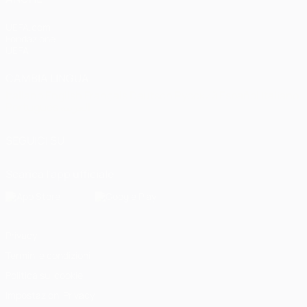
UEFA.com
Fondazione
UEFA
CAMBIA LINGUA
Italiano
English
Français
Deutsch
Русский
Español
Italiano
Português
العربية
SEGUICI SU
Scarica l'app ufficiale
Privacy
Termini e condizioni
Politica sui cookie
Impostazioni Privacy