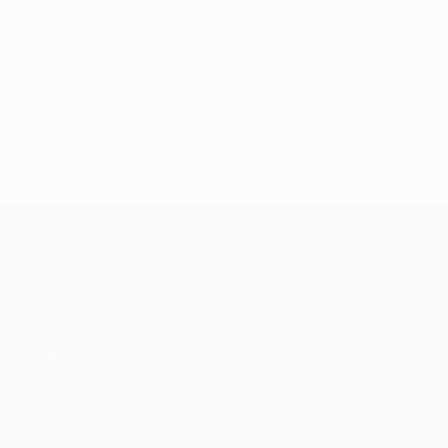
UEFA Champions League
Partite
Squadre
UEFA.tv
Notizie
Sorteggi
Storia
Giochi
Dettagli
Stat.
Store (club)
VISITA
ANCHE