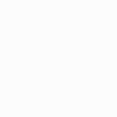
MNE
30
2
-
Campbell
8
JAM
24
1
-
Aničić
9
MNE
22
2
-
Tošković
10
MNE
23
2
-
Babić
55
SRB
26
1
-
Mrvaljević
99
MNE
25
2
1
Allenatore
Milorad Peković
MNE
*
Giocatore lista B
UEFA Champions League