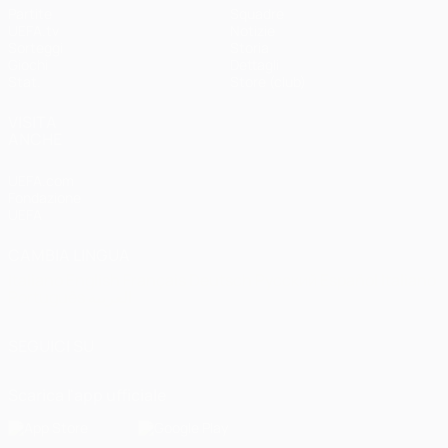
Partite
Squadre
UEFA.tv
Notizie
Sorteggi
Storia
Giochi
Dettagli
Stat.
Store (club)
VISITA
ANCHE
UEFA.com
Fondazione
UEFA
CAMBIA LINGUA
Italiano
English
Français
Deutsch
Русский
Español
Italiano
Português
العربية
SEGUICI SU
Scarica l'app ufficiale