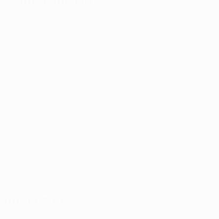
Età
MG
G
Camara
3
SEN
23
1
-
Pajović
5
MNE
24
1
-
Hočko
6
MNE
32
2
-
Čavor
11
MNE
24
2
-
Brnović
14
MNE
23
-
-
Šćekić
19
MNE
34
1
-
Čadjenović
20
MNE
31
2
-
Ćetković *
21
MNE
20
-
-
Kecojević *
30
MNE
19
-
-
Šimun
77
MNE
25
2
-
Attaccanti
Età
MG
G
Boljević
7