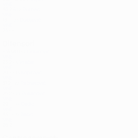
MNE
36
2
4
Đurović
12
MNE
18
-
-
Dubljević
23
MNE
24
-
-
Difensori
Età
MG
G
Golubović
2
MNE
23
2
-
Vračar
4
MNE
20
-
-
Kopitović
15
MNE
31
2
-
Ražnatović
22
MNE
25
2
-
Đukanović
25
MNE
29
-
-
Dedić
44
MNE
33
1
-
Babić
72
MNE
26
2
-
Centrocampisti