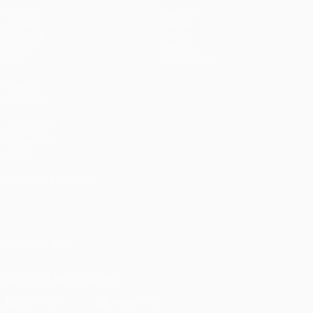
Partite
Squadre
UEFA.tv
Notizie
Sorteggi
Storia
Giochi
Dettagli
Stat.
Store (club)
VISITA
ANCHE
UEFA.com
Fondazione
UEFA
CAMBIA LINGUA
Italiano
English
Français
Deutsch
Русский
Español
Italiano
Português
العربية
SEGUICI SU
Scarica l'app ufficiale