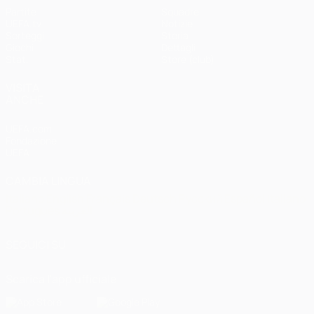
Partite
Squadre
UEFA.tv
Notizie
Sorteggi
Storia
Giochi
Dettagli
Stat.
Store (club)
VISITA
ANCHE
UEFA.com
Fondazione
UEFA
CAMBIA LINGUA
Italiano
English
Français
Deutsch
Русский
Español
Italiano
Português
العربية
SEGUICI SU
Scarica l'app ufficiale