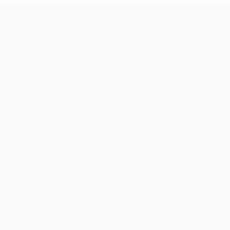
UEFA Champions League
Partite
Squadre
UEFA.tv
Notizie
Sorteggi
Storia
Giochi
Dettagli
Stat.
Store (club)
VISITA
ANCHE
UEFA.com
Fondazione
UEFA
CAMBIA LINGUA
Italiano
English
Français
Deutsch
Русский
Español
Italiano
Português
العربية