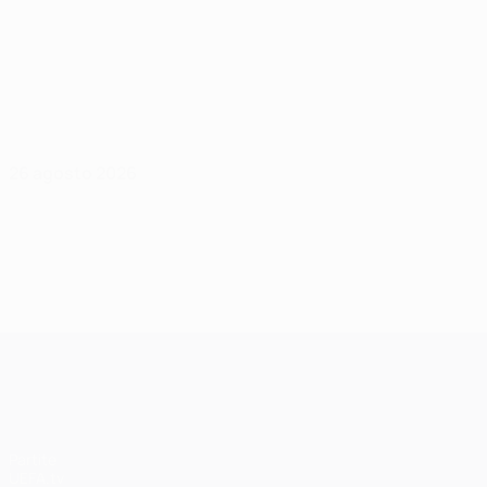
26 agosto 2026
UEFA Champions League
Partite
UEFA.tv