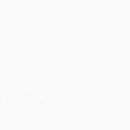
Sorteggi
Giochi
Stat.
VISITA ANCHE
UEFA.com
Fondazione UEFA
CAMBIA LINGUA
Italiano
English
Français
Deutsch
Русский
Español
Italiano
P
SEGUICI SU
Scarica l'app ufficiale
Privacy
Termini e condizioni