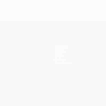
Squadre
Notizie
Storia
Dettagli
Store (club)
ortuguês
العربية