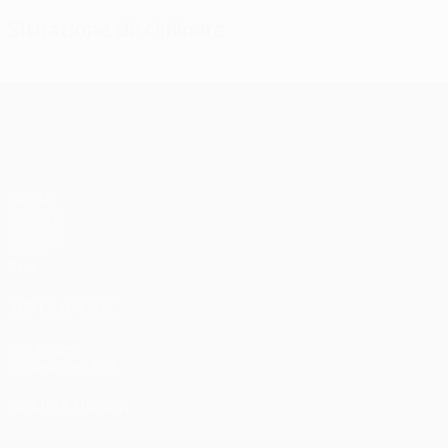
Situazione disciplinare
UEFA Champions League
Partite
UEFA.tv
Sorteggi
Giochi
Stat.
VISITA ANCHE
UEFA.com
Fondazione UEFA
CAMBIA LINGUA
Italiano
English
Français
Deutsch
Русский
Español
Italiano
P