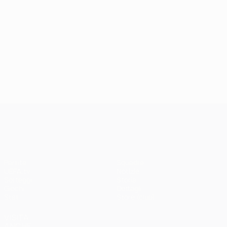
UEFA Champions League
Partite
Squadre
UEFA.tv
Notizie
Sorteggi
Storia
Giochi
Dettagli
Stat.
Store (club)
VISITA
ANCHE