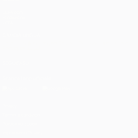
UEFA.com
Fondazione
UEFA
CAMBIA LINGUA
Italiano
English
Français
Deutsch
Русский
Español
Italiano
Português
العربية
SEGUICI SU
Scarica l'app ufficiale
Privacy
Termini e condizioni
Politica sui cookie
Impostazioni Privacy