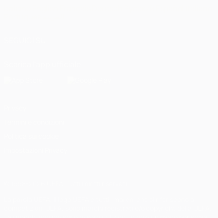
Italiano
English
Français
Deutsch
Русский
Español
Italiano
Português
العربية
SEGUICI SU
Scarica l'app ufficiale
Privacy
Termini e condizioni
Politica sui cookie
Impostazioni Privacy
© 1998-2026 UEFA. Tutti i diritti riservati
La parola UEFA, il logo UEFA e tutti i marchi che si riferiscono a
competizioni UEFA, sono marchi registrati e/o copyright della UEFA.
Tali marchi non possono essere utilizzati in nessun modo per scopi