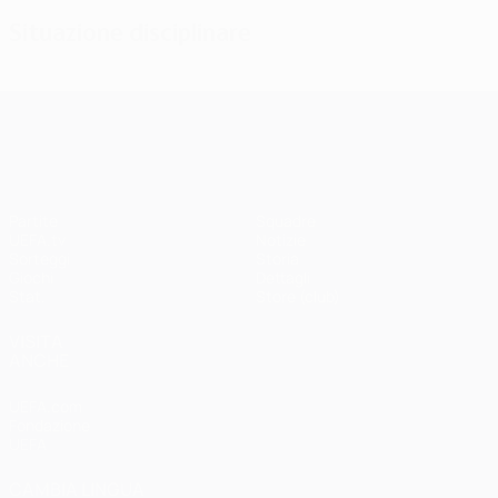
Situazione disciplinare
UEFA Champions League
Partite
Squadre
UEFA.tv
Notizie
Sorteggi
Storia
Giochi
Dettagli
Stat.
Store (club)
VISITA
ANCHE
UEFA.com
Fondazione
UEFA
CAMBIA LINGUA