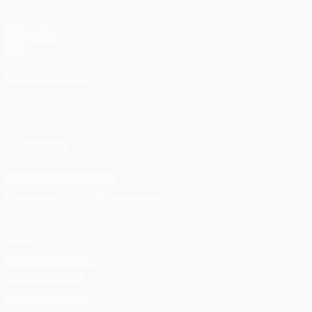
UEFA.com
Fondazione
UEFA
CAMBIA LINGUA
Italiano
English
Français
Deutsch
Русский
Español
Italiano
Português
العربية
SEGUICI SU
Scarica l'app ufficiale
Privacy
Termini e condizioni
Politica sui cookie
Impostazioni Privacy