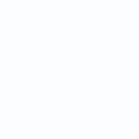
UEFA.com
Fondazione
UEFA
CAMBIA LINGUA
Italiano
English
Français
Deutsch
Русский
Español
Italiano
Português
Privacy
Termini e condizioni
Politica sui cookie
Impostazioni Privacy
© 1998-2026 UEFA. Tutti i diritti riservati
La parola UEFA, il logo UEFA e tutti i marchi che si riferiscono a
competizioni UEFA, sono marchi registrati e/o copyright della UEFA.
Tali marchi non possono essere utilizzati in nessun modo per scopi